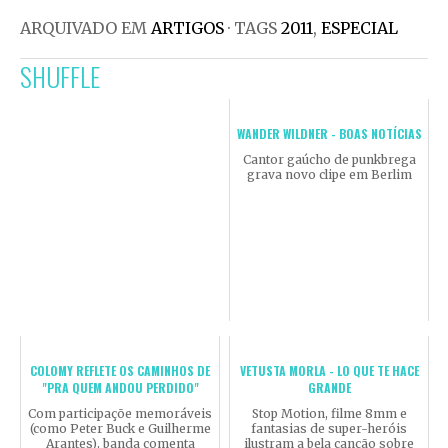
ARQUIVADO EM
ARTIGOS
· TAGS
2011
,
ESPECIAL
SHUFFLE
WANDER WILDNER - BOAS NOTÍCIAS
Cantor gaúcho de punkbrega
grava novo clipe em Berlim
COLOMY REFLETE OS CAMINHOS DE
VETUSTA MORLA - LO QUE TE HACE
"PRA QUEM ANDOU PERDIDO"
GRANDE
Com participaçõe memoráveis
Stop Motion, filme 8mm e
(como Peter Buck e Guilherme
fantasias de super-heróis
Arantes), banda comenta
ilustram a bela canção sobre