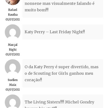
nonsene mas visualmente falando é
muito bom!!!
Rafael
Rautha
01/07/2011
Katy Perry – Last Friday Night!!
Marçal
Righi
01/07/2011
O da Katy Perry é super divertido, mas
o de Scouting for Girls ganhou meu
coração!!
Suellen
Maia
01/07/2011
The Living Sisters!!!! Michel Gondry