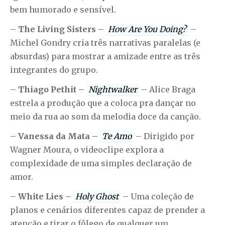
bem humorado e sensível.
–
The Living Sisters –
How Are You Doing?
–
Michel Gondry cria três narrativas paralelas (e
absurdas) para mostrar a amizade entre as três
integrantes do grupo.
–
Thiago Pethit –
Nightwalker
– Alice Braga
estrela a produção que a coloca pra dançar no
meio da rua ao som da melodia doce da canção.
–
Vanessa da Mata –
Te Amo
– Dirigido por
Wagner Moura, o videoclipe explora a
complexidade de uma simples declaração de
amor.
–
White Lies –
Holy Ghost
– Uma coleção de
planos e cenários diferentes capaz de prender a
atenção e tirar o fôlego de qualquer um.