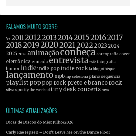
FALAMOS MUITO SOBRE:
2012
2015
2016
2017
2013
2014
2011
5+
2019
2020
2021
2018
2022
2023
2024
conheça
animação
2025
coreografia
cover
2026
entrevista
eletrônica
emicida
fotografia
folk
indie
indie rock
indie pop
humor
la blogothèque
lançamento
mpb
plano sequência
mp seleciona
pop
rock
playlist
pop rock
preto e branco
tiny desk concerts
spotify
silva
the weeknd
tuyo
ÚLTIMAS ATUALIZAÇÕES
Dicas de Discos do Mês: Julho/2026
Carly Rae Jepsen – Don’t Leave Me on the Dance Floor