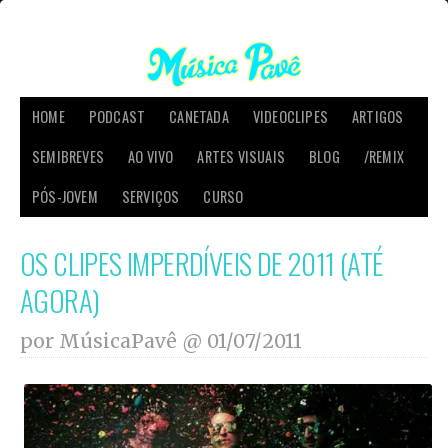
HOME
PODCAST
CANETADA
VIDEOCLIPES
ARTIGOS
SEMIBREVES
AO VIVO
ARTES VISUAIS
BLOG
/REMIX
PÓS-JOVEM
SERVIÇOS
CURSO
OS CLIPES IMPERDÍVEIS DE 2011 (ATÉ
AGORA)
por MúsicaPavê @
01/07/2011