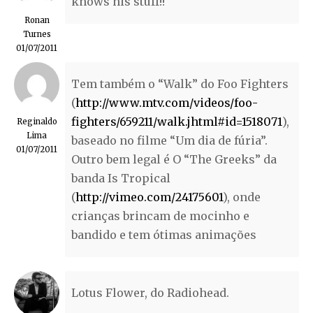
knows his stuff!!
Ronan
Turnes
01/07/2011
Tem também o “Walk” do Foo Fighters
(
http://www.mtv.com/videos/foo-
fighters/659211/walk.jhtml#id=1518071
),
Reginaldo
Lima
baseado no filme “Um dia de fúria”.
01/07/2011
Outro bem legal é O “The Greeks” da
banda Is Tropical
(
http://vimeo.com/24175601
), onde
crianças brincam de mocinho e
bandido e tem ótimas animações
Lotus Flower, do Radiohead.