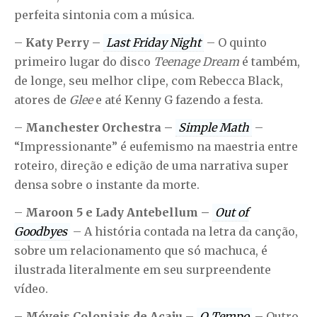
perfeita sintonia com a música.
–
Katy Perry –
Last Friday Night
– O quinto
primeiro lugar do disco
Teenage Dream
é também,
de longe, seu melhor clipe, com Rebecca Black,
atores de
Glee
e até Kenny G fazendo a festa.
–
Manchester Orchestra –
Simple Math
–
“Impressionante” é eufemismo na maestria entre
roteiro, direção e edição de uma narrativa super
densa sobre o instante da morte.
–
Maroon 5 e Lady Antebellum –
Out of
Goodbyes
– A história contada na letra da canção,
sobre um relacionamento que só machuca, é
ilustrada literalmente em seu surpreendente
vídeo.
–
Móveis Coloniais de Acaju –
O Tempo
– Outro