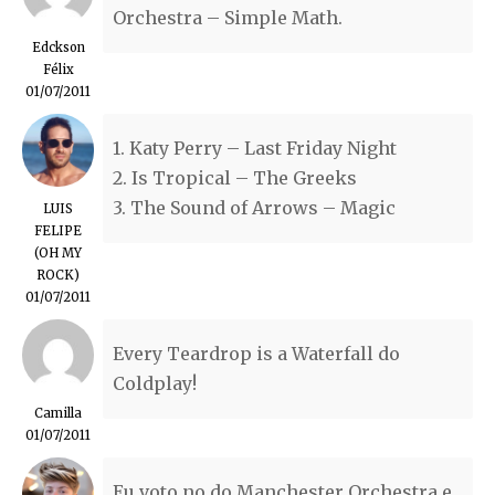
Orchestra – Simple Math.
Edckson
Félix
01/07/2011
1. Katy Perry – Last Friday Night
2. Is Tropical – The Greeks
3. The Sound of Arrows – Magic
LUIS
FELIPE
(OH MY
ROCK)
01/07/2011
Every Teardrop is a Waterfall do
Coldplay!
Camilla
01/07/2011
Eu voto no do Manchester Orchestra e