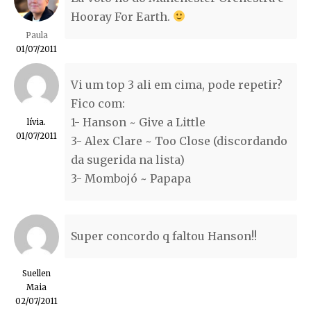
Hooray For Earth.
Paula
01/07/2011
Vi um top 3 ali em cima, pode repetir?
Fico com:
1- Hanson ~ Give a Little
lívia.
01/07/2011
3- Alex Clare ~ Too Close (discordando
da sugerida na lista)
3- Mombojó ~ Papapa
Super concordo q faltou Hanson!!
Suellen
Maia
02/07/2011