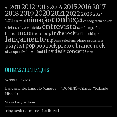
2012
2015
2016
2017
2013
2014
2011
5+
2019
2020
2021
2018
2022
2023
2024
conheça
animação
2025
coreografia
cover
2026
entrevista
eletrônica
emicida
fotografia
folk
indie
indie rock
indie pop
humor
la blogothèque
lançamento
mpb
plano sequência
mp seleciona
pop
rock
playlist
pop rock
preto e branco
tiny desk concerts
spotify
silva
the weeknd
tuyo
ÚLTIMAS ATUALIZAÇÕES
Weezer – C.E.O.
Lançamento: Tangolo Mangos – “DOMINÓ (Citação: “Falando
Nisso”)
Steve Lacy – doom
Tiny Desk Concerts: Charlie Puth