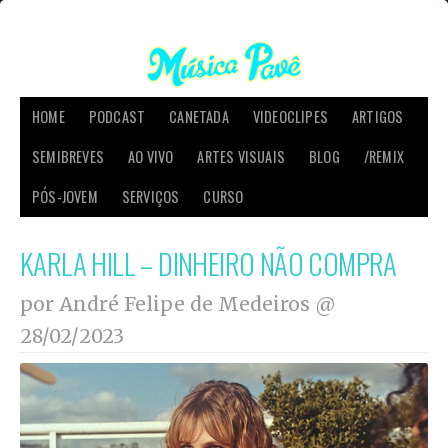
HOME
PODCAST
CANETADA
VIDEOCLIPES
ARTIGOS
SEMIBREVES
AO VIVO
ARTES VISUAIS
BLOG
/REMIX
PÓS-JOVEM
SERVIÇOS
CURSO
KARLA HILL – DINHEIRO NÃO COMPRA
por André Felipe de Medeiros @
28/02/2023