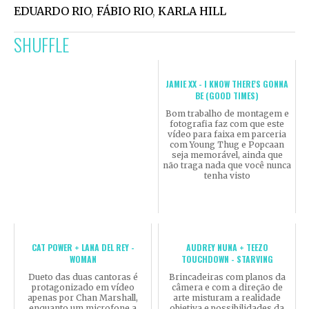
EDUARDO RIO
,
FÁBIO RIO
,
KARLA HILL
SHUFFLE
JAMIE XX - I KNOW THERE'S GONNA
BE (GOOD TIMES)
Bom trabalho de montagem e
fotografia faz com que este
vídeo para faixa em parceria
com Young Thug e Popcaan
seja memorável, ainda que
não traga nada que você nunca
tenha visto
CAT POWER + LANA DEL REY -
AUDREY NUNA + TEEZO
WOMAN
TOUCHDOWN - STARVING
Dueto das duas cantoras é
Brincadeiras com planos da
protagonizado em vídeo
câmera e com a direção de
apenas por Chan Marshall,
arte misturam a realidade
enquanto um microfone a
objetiva e possibilidades da