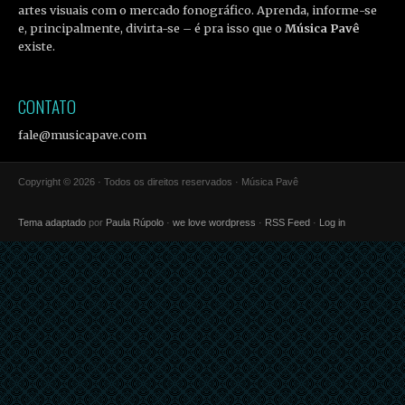
artes visuais com o mercado fonográfico. Aprenda, informe-se
e, principalmente, divirta-se – é pra isso que o
Música Pavê
existe.
CONTATO
fale@musicapave.com
Copyright © 2026 · Todos os direitos reservados · Música Pavê
Tema adaptado
por
Paula Rúpolo
·
we love wordpress
·
RSS Feed
·
Log in