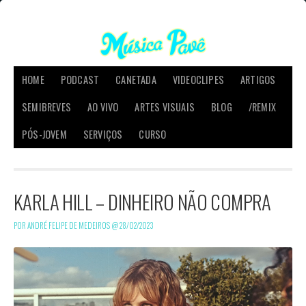
HOME
PODCAST
CANETADA
VIDEOCLIPES
ARTIGOS
SEMIBREVES
AO VIVO
ARTES VISUAIS
BLOG
/REMIX
PÓS-JOVEM
SERVIÇOS
CURSO
KARLA HILL – DINHEIRO NÃO COMPRA
POR ANDRÉ FELIPE DE MEDEIROS @
28/02/2023