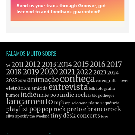
FALAMOS MUITO SOBRE:
2012
2015
2016
2017
2013
2014
2011
5+
2019
2020
2021
2018
2022
2023
2024
conheça
animação
2025
coreografia
cover
2026
entrevista
eletrônica
emicida
fotografia
folk
indie
indie rock
indie pop
humor
la blogothèque
lançamento
mpb
plano sequência
mp seleciona
pop
rock
playlist
pop rock
preto e branco
tiny desk concerts
spotify
silva
the weeknd
tuyo