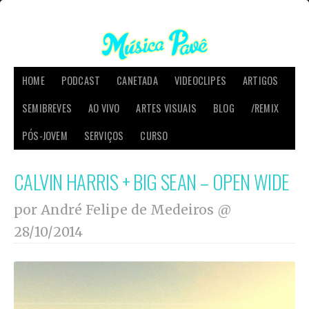
HOME
PODCAST
CANETADA
VIDEOCLIPES
ARTIGOS
SEMIBREVES
AO VIVO
ARTES VISUAIS
BLOG
/REMIX
PÓS-JOVEM
SERVIÇOS
CURSO
CALVIN HARRIS + BIG SEAN – OPEN WIDE
por André Felipe de Medeiros @
28/10/2014