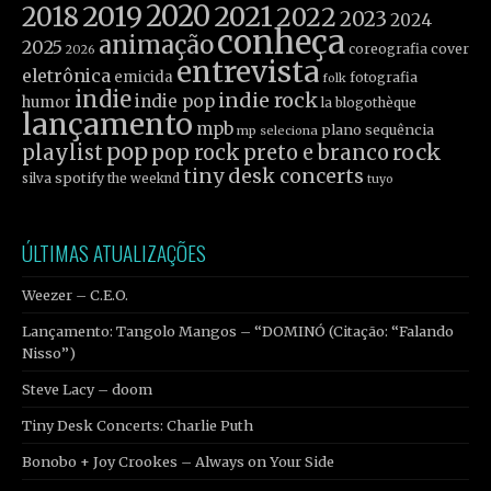
2019
2020
2021
2018
2022
2023
2024
conheça
animação
2025
coreografia
cover
2026
entrevista
eletrônica
emicida
fotografia
folk
indie
indie rock
indie pop
humor
la blogothèque
lançamento
mpb
plano sequência
mp seleciona
pop
rock
playlist
pop rock
preto e branco
tiny desk concerts
spotify
silva
the weeknd
tuyo
ÚLTIMAS ATUALIZAÇÕES
Weezer – C.E.O.
Lançamento: Tangolo Mangos – “DOMINÓ (Citação: “Falando
Nisso”)
Steve Lacy – doom
Tiny Desk Concerts: Charlie Puth
Bonobo + Joy Crookes – Always on Your Side