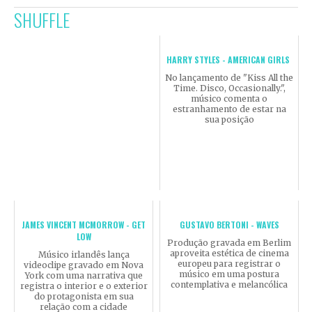
SHUFFLE
HARRY STYLES - AMERICAN GIRLS
No lançamento de "Kiss All the
Time. Disco, Occasionally.",
músico comenta o
estranhamento de estar na
sua posição
JAMES VINCENT MCMORROW - GET
GUSTAVO BERTONI - WAVES
LOW
Produção gravada em Berlim
aproveita estética de cinema
Músico irlandês lança
europeu para registrar o
videoclipe gravado em Nova
músico em uma postura
York com uma narrativa que
contemplativa e melancólica
registra o interior e o exterior
do protagonista em sua
relação com a cidade