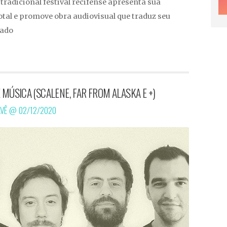
 tradicional festival recifense apresenta sua
otal e promove obra audiovisual que traduz seu
gado
E MÚSICA (SCALENE, FAR FROM ALASKA E +)
AVÊ @
02/12/2020