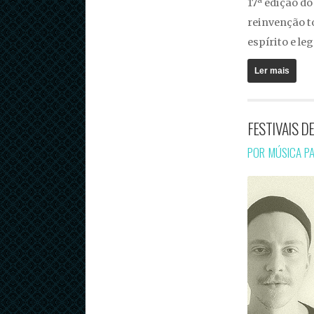
17ª edição do
reinvenção t
espírito e le
Ler mais
FESTIVAIS D
POR MÚSICA P