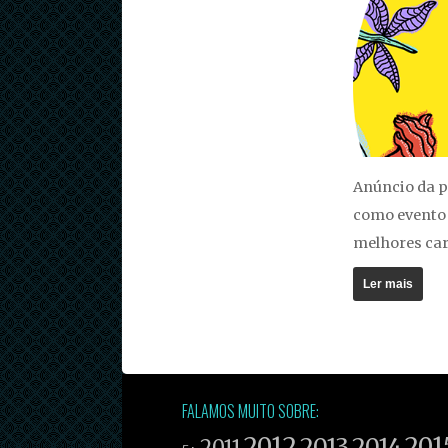
Anúncio da p
como evento 
melhores car
Ler mais
FALAMOS MUITO SOBRE:
2012
201
2013
2014