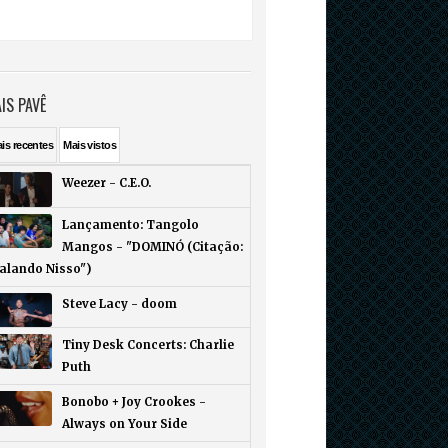
IS PAVÊ
ais
recentes
Mais
vistos
Weezer - C.E.O.
Lançamento: Tangolo
Mangos - "DOMINÓ (Citação:
Falando Nisso")
Steve Lacy - doom
Tiny Desk Concerts: Charlie
Puth
Bonobo + Joy Crookes -
Always on Your Side