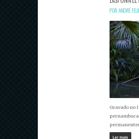
POR ANDRÉ FEL
Gravado no I
pernambucan
permanentem
Ler mais