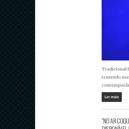
Tradicional f
trazendo nom
contemporâ
Ler mais
“NO AR COQU
DISPONÍVEL