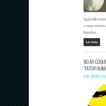
Episódio inv
cenas musica
bandas
Ler mais
NO AR COQUE
“FATOR HUM
POR ANDRÉ FEL