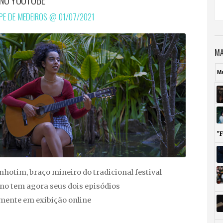
IPE DE MEDEIROS @
01/07/2021
MA
M
"
nhotim, braço mineiro do tradicional festival
o tem agora seus dois episódios
ente em exibição online