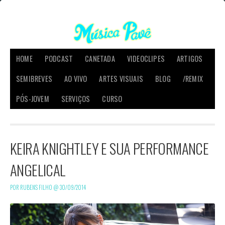
HOME
PODCAST
CANETADA
VIDEOCLIPES
ARTIGOS
SEMIBREVES
AO VIVO
ARTES VISUAIS
BLOG
/REMIX
PÓS-JOVEM
SERVIÇOS
CURSO
KEIRA KNIGHTLEY E SUA PERFORMANCE
ANGELICAL
POR RUBENS FILHO @
30/09/2014