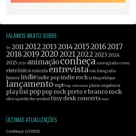
FALAMOS MUITO SOBRE:
2012
2015
2016
2017
2013
2014
2011
5+
2019
2020
2021
2018
2022
2023
2024
conheça
animação
2025
coreografia
cover
2026
entrevista
eletrônica
emicida
fotografia
folk
indie
indie rock
indie pop
humor
la blogothèque
lançamento
mpb
plano sequência
mp seleciona
pop
rock
playlist
pop rock
preto e branco
tiny desk concerts
spotify
silva
the weeknd
tuyo
ÚLTIMAS ATUALIZAÇÕES
Conheça: LOUISE