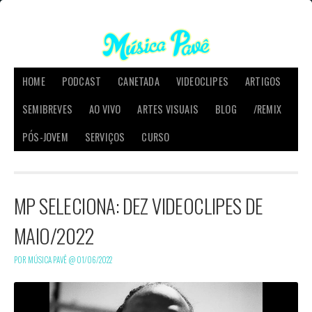
HOME
PODCAST
CANETADA
VIDEOCLIPES
ARTIGOS
SEMIBREVES
AO VIVO
ARTES VISUAIS
BLOG
/REMIX
PÓS-JOVEM
SERVIÇOS
CURSO
MP SELECIONA: DEZ VIDEOCLIPES DE
MAIO/2022
POR MÚSICA PAVÊ @
01/06/2022