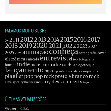
FALAMOS MUITO SOBRE:
2012
2015
2016
2017
2013
2014
2011
5+
2019
2020
2021
2018
2022
2023
2024
conheça
animação
2025
coreografia
cover
2026
entrevista
eletrônica
emicida
fotografia
folk
indie
indie rock
indie pop
humor
la blogothèque
lançamento
mpb
plano sequência
mp seleciona
pop
rock
playlist
pop rock
preto e branco
tiny desk concerts
spotify
silva
the weeknd
tuyo
ÚLTIMAS ATUALIZAÇÕES
Weezer – C.E.O.