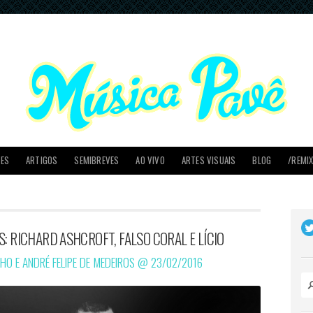
PES
ARTIGOS
SEMIBREVES
AO VIVO
ARTES VISUAIS
BLOG
/REMI
S: RICHARD ASHCROFT, FALSO CORAL E LÍCIO
LHO E ANDRÉ FELIPE DE MEDEIROS @
23/02/2016