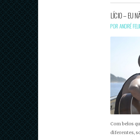
LÍCIO – EU N
POR ANDRÉ FEL
Com belos qu
diferentes, 