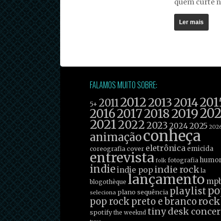
quem curte n
Ler mais
FALAMOS MUITO SOBRE:
2012
201
2013
2014
2011
5+
2019
20
2016
2017
2018
2021
2022
2023
2025
2024
202
conheça
animação
eletrônica
emicida
coreografia
cover
entrevista
humo
fotografia
folk
indie
indie rock
indie pop
la
lançamento
mp
blogothèque
po
playlist
plano sequência
seleciona
rock
pop rock
preto e branco
tiny desk concer
spotify
the weeknd