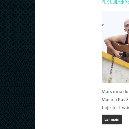
POR GUILHERM
Mais uma dup
Música Pavê 
hoje, festivai
Ler mais