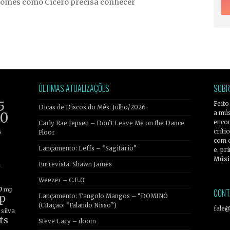
omes como Cícero precisa conhecer
ÚLTIMAS ATUALIZAÇÕES
SOBR
5
Feito
Dicas de Discos do Mês: Julho/2026
a mús
20
encon
Carly Rae Jepsen – Don’t Leave Me on the Dance
críti
6
Floor
com 
Lançamento: Leffs – “Sagitário”
e, pr
Músi
Entrevista: Shawn James
r
Weezer – C.E.O.
b
mp
CONT
p
Lançamento: Tangolo Mangos – “DOMINÓ
(Citação: “Falando Nisso”)
fale
silva
ts
Steve Lacy – doom