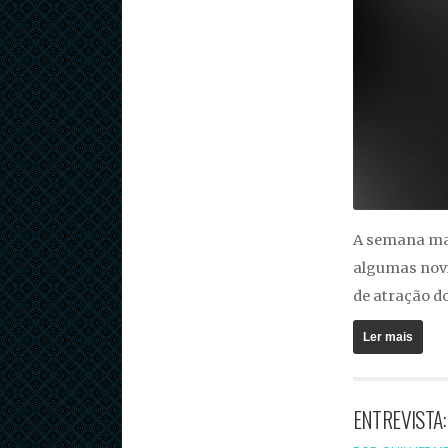
A semana mal
algumas novi
de atração d
Ler mais
ENTREVISTA: