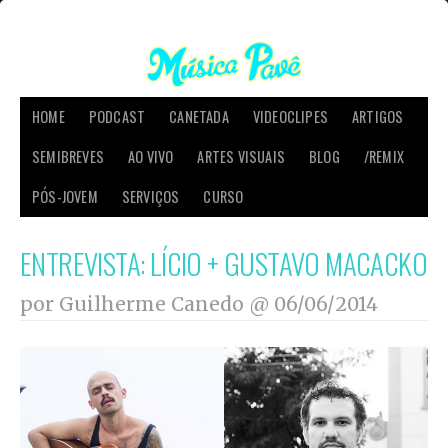
HOME
PODCAST
CANETADA
VIDEOCLIPES
ARTIGOS
SEMIBREVES
AO VIVO
ARTES VISUAIS
BLOG
/REMIX
PÓS-JOVEM
SERVIÇOS
CURSO
ENTREVISTA: LÍCIO + GUSTAVO MACACKO
por Guilherme Canedo @
06/06/2014