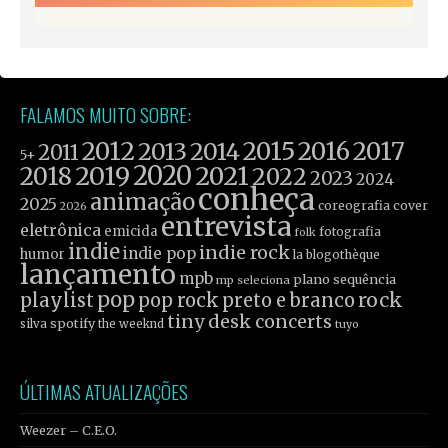
FALAMOS MUITO SOBRE:
2012
2015
2016
2017
2013
2014
2011
5+
2019
2020
2021
2018
2022
2023
2024
conheça
animação
2025
coreografia
cover
2026
entrevista
eletrônica
emicida
fotografia
folk
indie
indie rock
indie pop
humor
la blogothèque
lançamento
mpb
plano sequência
mp seleciona
pop
rock
playlist
pop rock
preto e branco
tiny desk concerts
spotify
silva
the weeknd
tuyo
ÚLTIMAS ATUALIZAÇÕES
Weezer – C.E.O.