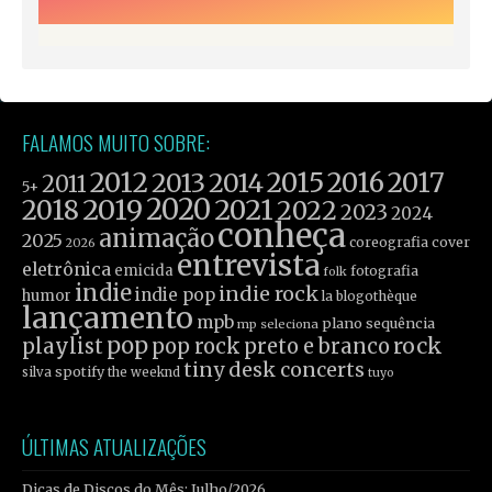
FALAMOS MUITO SOBRE:
2012
2015
2016
2017
2013
2014
2011
5+
2019
2020
2021
2018
2022
2023
2024
conheça
animação
2025
coreografia
cover
2026
entrevista
eletrônica
emicida
fotografia
folk
indie
indie rock
indie pop
humor
la blogothèque
lançamento
mpb
plano sequência
mp seleciona
pop
rock
playlist
pop rock
preto e branco
tiny desk concerts
spotify
silva
the weeknd
tuyo
ÚLTIMAS ATUALIZAÇÕES
Dicas de Discos do Mês: Julho/2026