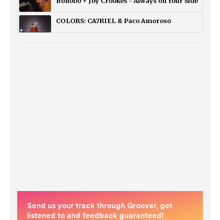
Bonobo + Joy Crookes - Always on Your Side
COLORS: CA7RIEL & Paco Amoroso