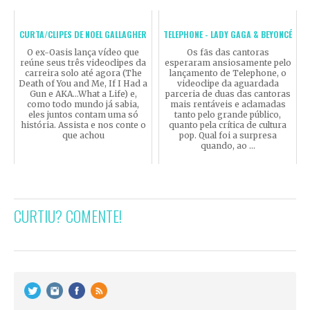
CURTA/CLIPES DE NOEL GALLAGHER
TELEPHONE - LADY GAGA & BEYONCÉ
O ex-Oasis lança vídeo que
Os fãs das cantoras
reúne seus três videoclipes da
esperaram ansiosamente pelo
carreira solo até agora (The
lançamento de Telephone, o
Death of You and Me, If I Had a
videoclipe da aguardada
Gun e AKA...What a Life) e,
parceria de duas das cantoras
como todo mundo já sabia,
mais rentáveis e aclamadas
eles juntos contam uma só
tanto pelo grande público,
história. Assista e nos conte o
quanto pela crítica de cultura
que achou
pop. Qual foi a surpresa
quando, ao ...
CURTIU? COMENTE!