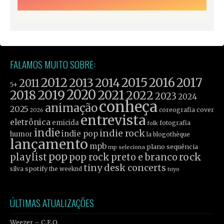
FALAMOS MUITO SOBRE:
2012
2015
2016
2017
2013
2014
2011
5+
2019
2020
2021
2018
2022
2023
2024
conheça
animação
2025
coreografia
cover
2026
entrevista
eletrônica
emicida
fotografia
folk
indie
indie rock
indie pop
humor
la blogothèque
lançamento
mpb
plano sequência
mp seleciona
pop
rock
playlist
pop rock
preto e branco
tiny desk concerts
spotify
silva
the weeknd
tuyo
ÚLTIMAS ATUALIZAÇÕES
Weezer – C.E.O.