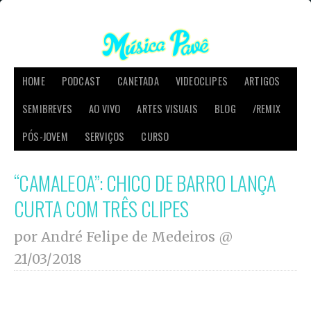
HOME
PODCAST
CANETADA
VIDEOCLIPES
ARTIGOS
SEMIBREVES
AO VIVO
ARTES VISUAIS
BLOG
/REMIX
PÓS-JOVEM
SERVIÇOS
CURSO
“CAMALEOA”: CHICO DE BARRO LANÇA
CURTA COM TRÊS CLIPES
por André Felipe de Medeiros @
21/03/2018