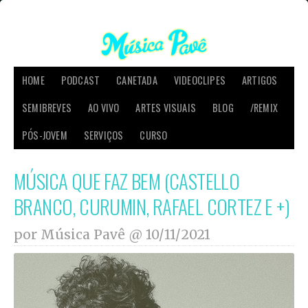
HOME
PODCAST
CANETADA
VIDEOCLIPES
ARTIGOS
SEMIBREVES
AO VIVO
ARTES VISUAIS
BLOG
/REMIX
PÓS-JOVEM
SERVIÇOS
CURSO
MÚSICA QUE FAZ BEM (CASTELLO
BRANCO, CURUMIN, RAFAEL CORTEZ E +)
por Música Pavê @
10/11/2021