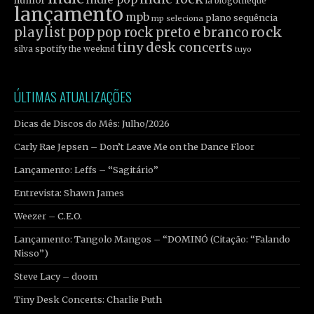
humor
la blogothèque
lançamento
mpb
plano sequência
mp seleciona
pop
rock
playlist
pop rock
preto e branco
tiny desk concerts
spotify
silva
the weeknd
tuyo
ÚLTIMAS ATUALIZAÇÕES
Dicas de Discos do Mês: Julho/2026
Carly Rae Jepsen – Don’t Leave Me on the Dance Floor
Lançamento: Leffs – “Sagitário”
Entrevista: Shawn James
Weezer – C.E.O.
Lançamento: Tangolo Mangos – “DOMINÓ (Citação: “Falando
Nisso”)
Steve Lacy – doom
Tiny Desk Concerts: Charlie Puth