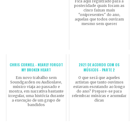
Fica aqui registrado para a
posteridade quais foram as
cinco faixas mais
"onipresentes" do ano,
aquelas que todos ouviram
mesmo sem querer
CHRIS CORNELL - NEARLY FORGOT
2021 DE ACORDO COM OS
MY BROKEN HEART
MÚSICOS - PARTE 2
Em novo trabalho sem
O que será que aqueles
Soundgarden ou Audioslave,
artistas que tanto ouvimos
músico viaja ao passado e
estavam escutando ao longo
mostra, em narrativa bastante
do ano? Prepare-se para
irregular, uma história durante
relembrar músicas e acumular
a execução de um grupo de
dicas
bandidos