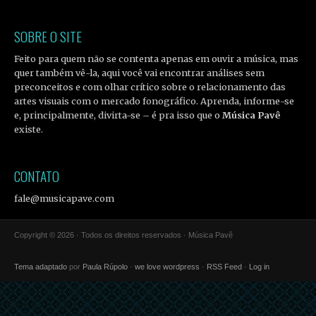
SOBRE O SITE
Feito para quem não se contenta apenas em ouvir a música, mas
quer também vê-la, aqui você vai encontrar análises sem
preconceitos e com olhar crítico sobre o relacionamento das
artes visuais com o mercado fonográfico. Aprenda, informe-se
e, principalmente, divirta-se – é pra isso que o
Música Pavê
existe.
CONTATO
fale@musicapave.com
Copyright © 2026 · Todos os direitos reservados · Música Pavê
Tema adaptado
por
Paula Rúpolo
·
we love wordpress
·
RSS Feed
·
Log in