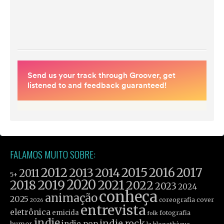
FALAMOS MUITO SOBRE:
2012
2015
2016
2017
2013
2014
2011
5+
2019
2020
2021
2018
2022
2023
2024
conheça
animação
2025
coreografia
cover
2026
entrevista
eletrônica
emicida
fotografia
folk
indie
indie rock
indie pop