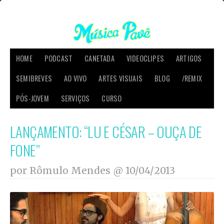
HOME
PODCAST
CANETADA
VIDEOCLIPES
ARTIGOS
SEMIBREVES
AO VIVO
ARTES VISUAIS
BLOG
/REMIX
PÓS-JOVEM
SERVIÇOS
CURSO
LANÇAMENTO: “LU E CÉSAR – OUÇA DE
FONE”
por Rômulo Mendes @
10/04/2013