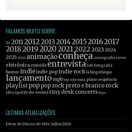
FALAMOS MUITO SOBRE:
2012
2015
2016
2017
2013
2014
2011
5+
2019
2020
2021
2018
2022
2023
2024
conheça
animação
2025
coreografia
cover
2026
entrevista
eletrônica
emicida
fotografia
folk
indie
indie rock
indie pop
humor
la blogothèque
lançamento
mpb
plano sequência
mp seleciona
pop
rock
playlist
pop rock
preto e branco
tiny desk concerts
spotify
silva
the weeknd
tuyo
ÚLTIMAS ATUALIZAÇÕES
Dicas de Discos do Mês: Julho/2026