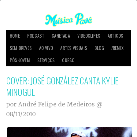
HOME
PODCAST
CANETADA
VIDEOCLIPES
ARTIGOS
SEMIBREVES
AO VIVO
ARTES VISUAIS
BLOG
/REMIX
PÓS-JOVEM
SERVIÇOS
CURSO
COVER: JOSÉ GONZÁLEZ CANTA KYLIE
MINOGUE
por André Felipe de Medeiros @
08/11/2010