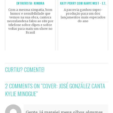
ENTREVISTA: KIMBRA
KATY PERRY COM KANYE WEST - E.T.
Com a mesma simpatia, bom
A parceria ganhou super-
humor e sensibilidade que
produção para um dos
vemos na sua obra, cantora
lançamentos mais esperados
neozelandesa falou ao site por
do ano
telefone sobre clipes e sobre
voltar para mais um show no
Brasil
CURTIU? COMENTE!
2 COMMENTS ON “
COVER: JOSÉ GONZÁLEZ CANTA
KYLIE MINOGUE
”
Gente, já marejei meus olhos algumas