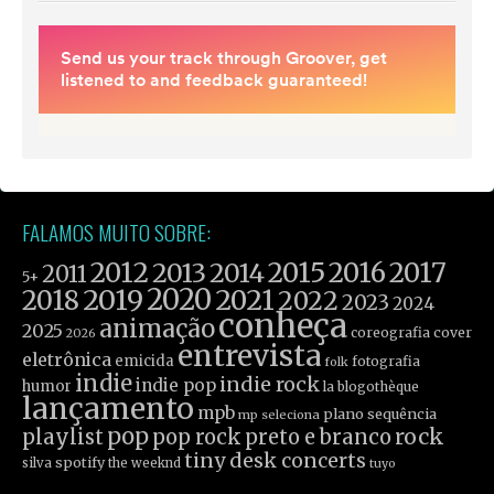
FALAMOS MUITO SOBRE:
2012
2015
2016
2017
2013
2014
2011
5+
2019
2020
2021
2018
2022
2023
2024
conheça
animação
2025
coreografia
cover
2026
entrevista
eletrônica
emicida
fotografia
folk
indie
indie rock
indie pop
humor
la blogothèque
lançamento
mpb
plano sequência
mp seleciona
pop
rock
playlist
pop rock
preto e branco
tiny desk concerts
spotify
silva
the weeknd
tuyo