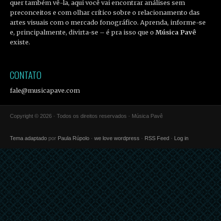
quer também vê-la, aqui você vai encontrar análises sem
preconceitos e com olhar crítico sobre o relacionamento das
artes visuais com o mercado fonográfico. Aprenda, informe-se
e, principalmente, divirta-se – é pra isso que o
Música Pavê
existe.
CONTATO
fale@musicapave.com
Copyright © 2026 · Todos os direitos reservados · Música Pavê
Tema adaptado
por
Paula Rúpolo
·
we love wordpress
·
RSS Feed
·
Log in