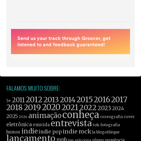
FALAMOS MUITO SOBRE:
2012
2015
2016
2017
2013
2014
2011
5+
2019
2020
2021
2018
2022
2023
2024
conheça
animação
2025
coreografia
cover
2026
entrevista
eletrônica
emicida
fotografia
folk
indie
indie rock
indie pop
humor
la blogothèque
lançamento
mpb
plano sequência
mp seleciona