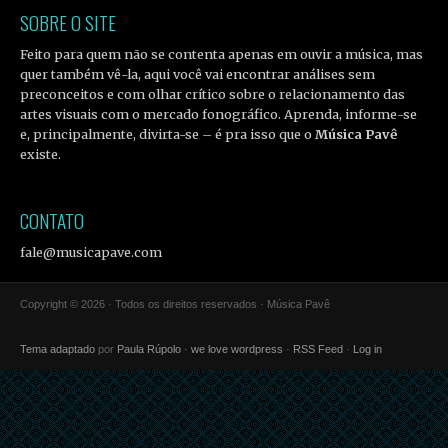
SOBRE O SITE
Feito para quem não se contenta apenas em ouvir a música, mas
quer também vê-la, aqui você vai encontrar análises sem
preconceitos e com olhar crítico sobre o relacionamento das
artes visuais com o mercado fonográfico. Aprenda, informe-se
e, principalmente, divirta-se – é pra isso que o
Música Pavê
existe.
CONTATO
fale@musicapave.com
Copyright © 2026 · Todos os direitos reservados · Música Pavê
Tema adaptado
por
Paula Rúpolo
·
we love wordpress
·
RSS Feed
·
Log in