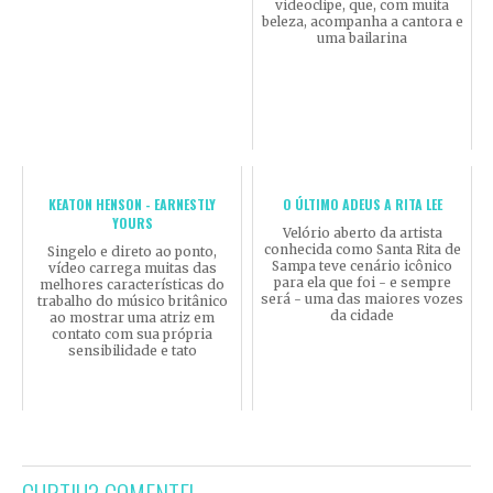
videoclipe, que, com muita
beleza, acompanha a cantora e
uma bailarina
KEATON HENSON - EARNESTLY
O ÚLTIMO ADEUS A RITA LEE
YOURS
Velório aberto da artista
conhecida como Santa Rita de
Singelo e direto ao ponto,
Sampa teve cenário icônico
vídeo carrega muitas das
para ela que foi - e sempre
melhores características do
será - uma das maiores vozes
trabalho do músico britânico
da cidade
ao mostrar uma atriz em
contato com sua própria
sensibilidade e tato
CURTIU? COMENTE!