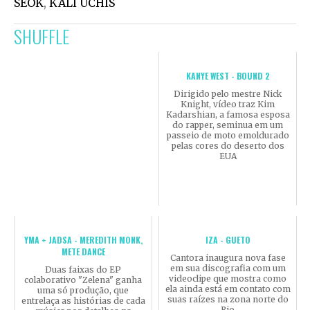
SEOK
,
KALI UCHIS
SHUFFLE
KANYE WEST - BOUND 2
Dirigido pelo mestre Nick
Knight, vídeo traz Kim
Kadarshian, a famosa esposa
do rapper, seminua em um
passeio de moto emoldurado
pelas cores do deserto dos
EUA
YMA + JADSA - MEREDITH MONK,
IZA - GUETO
METE DANCE
Cantora inaugura nova fase
em sua discografia com um
Duas faixas do EP
videoclipe que mostra como
colaborativo "Zelena" ganha
ela ainda está em contato com
uma só produção, que
suas raízes na zona norte do
entrelaça as histórias de cada
Rio