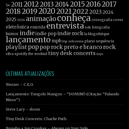
2012
2015
2016
2017
2013
2014
2011
5+
2019
2020
2021
2018
2022
2023
2024
conheça
animação
2025
coreografia
cover
2026
entrevista
eletrônica
emicida
fotografia
folk
indie
indie rock
indie pop
humor
la blogothèque
lançamento
mpb
plano sequência
mp seleciona
pop
rock
playlist
pop rock
preto e branco
tiny desk concerts
spotify
silva
the weeknd
tuyo
ÚLTIMAS ATUALIZAÇÕES
Weezer – C.E.O.
Lançamento: Tangolo Mangos – “DOMINÓ (Citação: “Falando
Nisso”)
Steve Lacy – doom
Tiny Desk Concerts: Charlie Puth
Bonobo + Joy Crookes – Always on Your Side