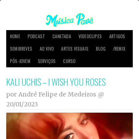
HOME
PODCAST
CANETADA
VIDEOCLIPES
ARTIGOS
SEMIBREVES
AO VIVO
ARTES VISUAIS
BLOG
/REMIX
PÓS-JOVEM
SERVIÇOS
CURSO
KALI UCHIS – I WISH YOU ROSES
por André Felipe de Medeiros @
20/01/2023