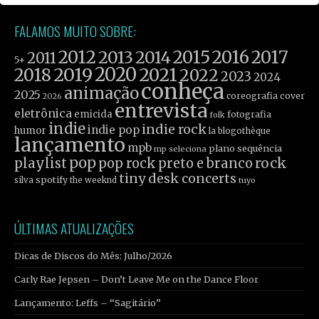
FALAMOS MUITO SOBRE:
2012
2015
2016
2017
2013
2014
2011
5+
2019
2020
2021
2018
2022
2023
2024
conheça
animação
2025
coreografia
cover
2026
entrevista
eletrônica
emicida
fotografia
folk
indie
indie rock
indie pop
humor
la blogothèque
lançamento
mpb
plano sequência
mp seleciona
pop
rock
playlist
pop rock
preto e branco
tiny desk concerts
spotify
silva
the weeknd
tuyo
ÚLTIMAS ATUALIZAÇÕES
Dicas de Discos do Mês: Julho/2026
Carly Rae Jepsen – Don’t Leave Me on the Dance Floor
Lançamento: Leffs – “Sagitário”