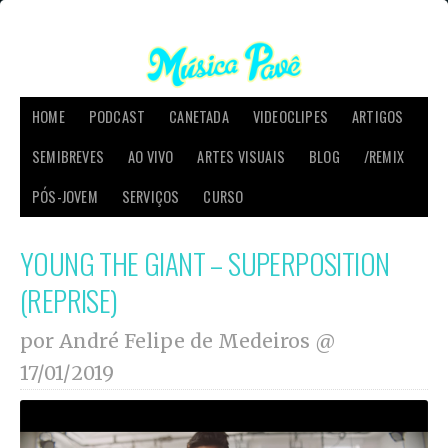
HOME
PODCAST
CANETADA
VIDEOCLIPES
ARTIGOS
SEMIBREVES
AO VIVO
ARTES VISUAIS
BLOG
/REMIX
PÓS-JOVEM
SERVIÇOS
CURSO
YOUNG THE GIANT – SUPERPOSITION
(REPRISE)
por André Felipe de Medeiros @
17/01/2019