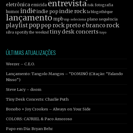
entrevista
eletrônica
emicida
fotografia
folk
indie
indie rock
indie pop
humor
la blogothèque
lançamento
mpb
plano sequência
mp seleciona
pop
rock
playlist
pop rock
preto e branco
tiny desk concerts
spotify
silva
the weeknd
tuyo
ÚLTIMAS ATUALIZAÇÕES
Weezer – C.E.O.
Lançamento: Tangolo Mangos – “DOMINÓ (Citação: “Falando
Nisso”)
Steve Lacy – doom
Tiny Desk Concerts: Charlie Puth
Bonobo + Joy Crookes – Always on Your Side
COLORS: CA7RIEL & Paco Amoroso
Papo em Dia: Bryan Behr