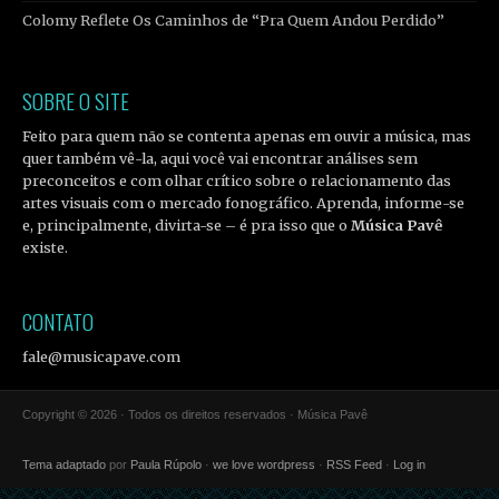
Colomy Reflete Os Caminhos de “Pra Quem Andou Perdido”
SOBRE O SITE
Feito para quem não se contenta apenas em ouvir a música, mas
quer também vê-la, aqui você vai encontrar análises sem
preconceitos e com olhar crítico sobre o relacionamento das
artes visuais com o mercado fonográfico. Aprenda, informe-se
e, principalmente, divirta-se – é pra isso que o
Música Pavê
existe.
CONTATO
fale@musicapave.com
Copyright © 2026 · Todos os direitos reservados · Música Pavê
Tema adaptado
por
Paula Rúpolo
·
we love wordpress
·
RSS Feed
·
Log in