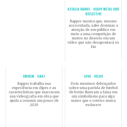
AZEALIA BANKS - HEAVY METAL AND
REFLECTIVE
Rapper mostra que, mesmo
acorrentada, sabe dominar a
atenção de seu público em
meio a uma competição de
motos no deserto em um
vídeo que não desapontará os
fãs
EMINEM - GNAT
JOVA - VELHO
Rapper trabalha sua
Dois meninos debruçados
experiência em clipes e as
sobre uma partida de futebol
características que marcaram
de botão ilustram a faixa em
sua videografia em obra que
um simbolismo para algo
ajuda a resumir um pouco de
maior que o roteiro nunca
2020
esclarece