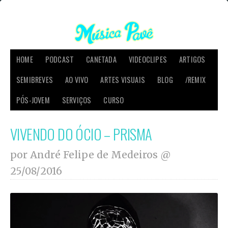
HOME
PODCAST
CANETADA
VIDEOCLIPES
ARTIGOS
SEMIBREVES
AO VIVO
ARTES VISUAIS
BLOG
/REMIX
PÓS-JOVEM
SERVIÇOS
CURSO
VIVENDO DO ÓCIO – PRISMA
por André Felipe de Medeiros @
25/08/2016