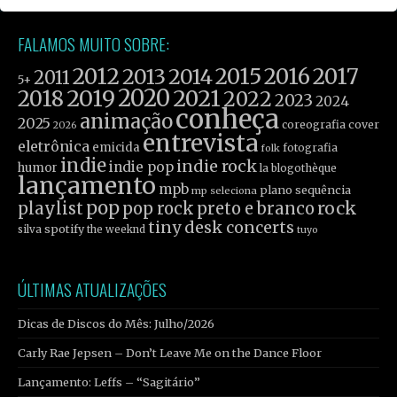
FALAMOS MUITO SOBRE:
2012
2015
2016
2017
2013
2014
2011
5+
2019
2020
2021
2018
2022
2023
2024
conheça
animação
2025
coreografia
cover
2026
entrevista
eletrônica
emicida
fotografia
folk
indie
indie rock
indie pop
humor
la blogothèque
lançamento
mpb
plano sequência
mp seleciona
pop
rock
playlist
pop rock
preto e branco
tiny desk concerts
spotify
silva
the weeknd
tuyo
ÚLTIMAS ATUALIZAÇÕES
Dicas de Discos do Mês: Julho/2026
Carly Rae Jepsen – Don’t Leave Me on the Dance Floor
Lançamento: Leffs – “Sagitário”