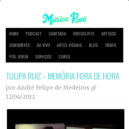
HOME
PODCAST
CANETADA
VIDEOCLIPES
ARTIGOS
SEMIBREVES
AO VIVO
ARTES VISUAIS
BLOG
/REMIX
PÓS-JOVEM
SERVIÇOS
CURSO
TULIPA RUIZ – MEMÓRIA FORA DE HORA
por André Felipe de Medeiros @
12/04/2012