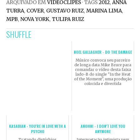
ARQUIVADO EM
VIDEOCLIPES
· TAGS
2012
,
ANNA
TURRA
,
COVER
,
GUSTAVO RUIZ
,
MARINA LIMA
,
MPB
,
NOVA YORK
,
TULIPA RUIZ
SHUFFLE
NOEL GALLAGHER - DO THE DAMAGE
Músico convoca seu parceiro
de longa data Mike Bruce para
comandar o vídeo desta faixa
lado-B do single "In the Heat
of the Moment", uma produção
colorida e divertida
KASABIAN - YOU'RE IN LOVE WITH A
ANOHNI - I DON'T LOVE YOU
PSYCHO
ANYMORE
Tratando distúrbios
Interpretação intimista vem