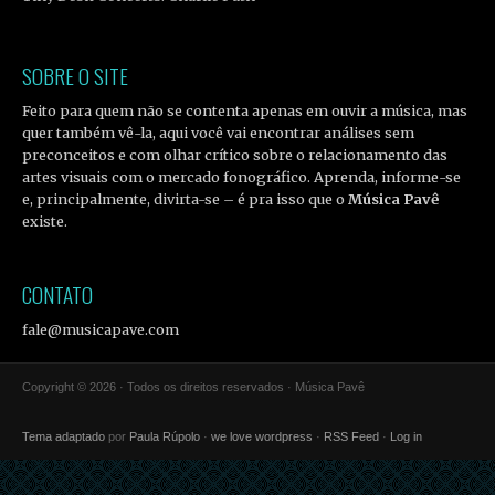
SOBRE O SITE
Feito para quem não se contenta apenas em ouvir a música, mas
quer também vê-la, aqui você vai encontrar análises sem
preconceitos e com olhar crítico sobre o relacionamento das
artes visuais com o mercado fonográfico. Aprenda, informe-se
e, principalmente, divirta-se – é pra isso que o
Música Pavê
existe.
CONTATO
fale@musicapave.com
Copyright © 2026 · Todos os direitos reservados · Música Pavê
Tema adaptado
por
Paula Rúpolo
·
we love wordpress
·
RSS Feed
·
Log in