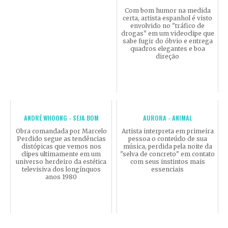
Com bom humor na medida
certa, artista espanhol é visto
envolvido no "tráfico de
drogas" em um videoclipe que
sabe fugir do óbvio e entrega
quadros elegantes e boa
direção
ANDRÉ WHOONG - SEJA BOM
AURORA - ANIMAL
Obra comandada por Marcelo
Artista interpreta em primeira
Perdido segue as tendências
pessoa o conteúdo de sua
distópicas que vemos nos
música, perdida pela noite da
clipes ultimamente em um
"selva de concreto" em contato
universo herdeiro da estética
com seus instintos mais
televisiva dos longínquos
essenciais
anos 1980