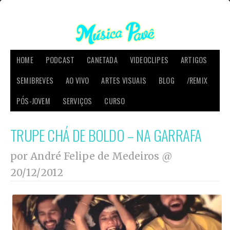
HOME
PODCAST
CANETADA
VIDEOCLIPES
ARTIGOS
SEMIBREVES
AO VIVO
ARTES VISUAIS
BLOG
/REMIX
PÓS-JOVEM
SERVIÇOS
CURSO
TRUPE CHÁ DE BOLDO – NA GARRAFA
por André Felipe de Medeiros @
20/12/2012