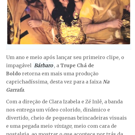
Um ano e meio após lançar seu primeiro clipe, o
impagável
Bárbaro
, a
Trupe Chá de
Boldo
retorna em mais uma produção
caprichadíssima, desta vez para a faixa
Na
Garrafa
.
Com a direção de Clara Izabela e Zé Inlê, a banda
nos entrega um vídeo colorido, dinâmico e
divertido, cheio de pequenas brincadeiras visuais
e uma pegada meio
vintage
, meio com cara de
nostalgia, ao mostrar o que acontece por trás da