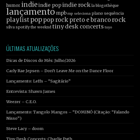
indie
indie rock
indie pop
humor
la blogothèque
lançamento
mpb
plano sequência
mp seleciona
pop
rock
playlist
pop rock
preto e branco
tiny desk concerts
spotify
silva
the weeknd
tuyo
ÚLTIMAS ATUALIZAÇÕES
Dicas de Discos do Mês: Julho/2026
Carly Rae Jepsen – Don’t Leave Me on the Dance Floor
Lançamento: Leffs – “Sagitário”
Entrevista: Shawn James
Weezer – C.E.O.
Lançamento: Tangolo Mangos – “DOMINÓ (Citação: “Falando
Nisso”)
Steve Lacy – doom
Tiny Desk Concerts: Charlie Puth