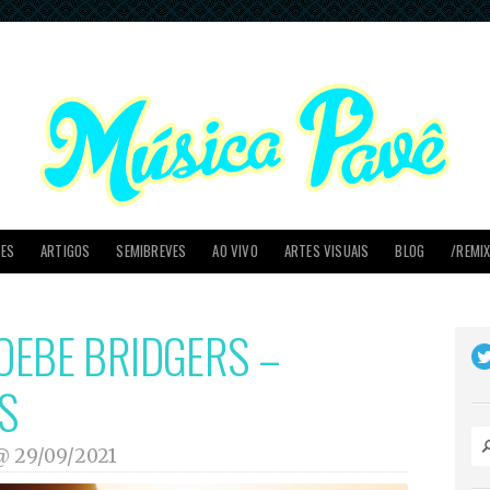
PES
ARTIGOS
SEMIBREVES
AO VIVO
ARTES VISUAIS
BLOG
/REMI
HOEBE BRIDGERS –
S
 @
29/09/2021