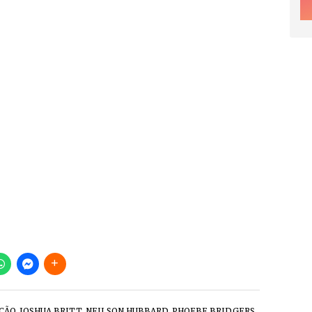
ÇÃO
,
JOSHUA BRITT
,
NEILSON HUBBARD
,
PHOEBE BRIDGERS
,