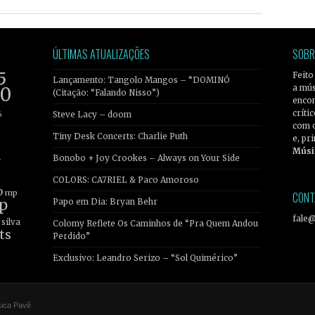
ÚLTIMAS ATUALIZAÇÕES
SOBR
5
Feito
Lançamento: Tangolo Mangos – “DOMINÓ
a mús
20
(Citação: “Falando Nisso”)
encon
críti
6
Steve Lacy – doom
com 
Tiny Desk Concerts: Charlie Puth
e, pr
Músi
Bonobo + Joy Crookes – Always on Your Side
r
COLORS: CA7RIEL & Paco Amoroso
b
mp
CONT
p
Papo em Dia: Bryan Behr
fale
silva
Colomy Reflete Os Caminhos de “Pra Quem Andou
ts
Perdido”
Exclusivo: Leandro Serizo – “Sol Quimérico”
sica Pavê