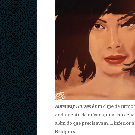
Runaway Horses
é um clipe de ritmo
andamento da música, mas em cenas
além do que precisavam. É inferior à
Bridgers.