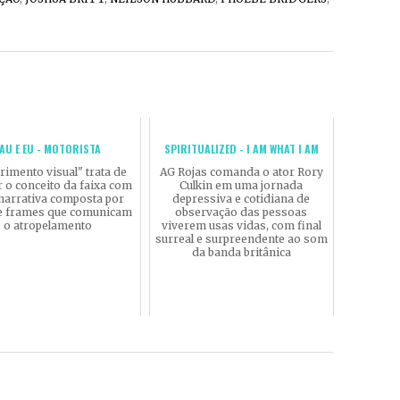
LAU E EU - MOTORISTA
SPIRITUALIZED - I AM WHAT I AM
rimento visual" trata de
AG Rojas comanda o ator Rory
ar o conceito da faixa com
Culkin em uma jornada
narrativa composta por
depressiva e cotidiana de
 e frames que comunicam
observação das pessoas
o atropelamento
viverem usas vidas, com final
surreal e surpreendente ao som
da banda britânica