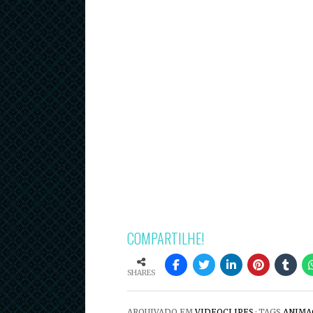
COMPARTILHE!
SHARES
ARQUIVADO EM
VIDEOCLIPES
· TAGS
ANIMA