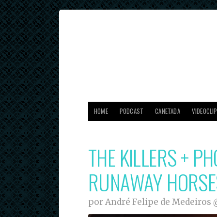
HOME
PODCAST
CANETADA
VIDEOCLI
THE KILLERS + P
RUNAWAY HORSE
por André Felipe de Medeiros