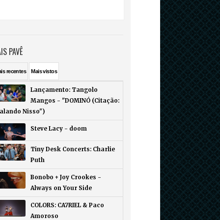
IS PAVÊ
ais
recentes
Mais
vistos
Lançamento: Tangolo
Mangos - "DOMINÓ (Citação:
Falando Nisso")
Steve Lacy - doom
Tiny Desk Concerts: Charlie
Puth
Bonobo + Joy Crookes -
Always on Your Side
COLORS: CA7RIEL & Paco
Amoroso