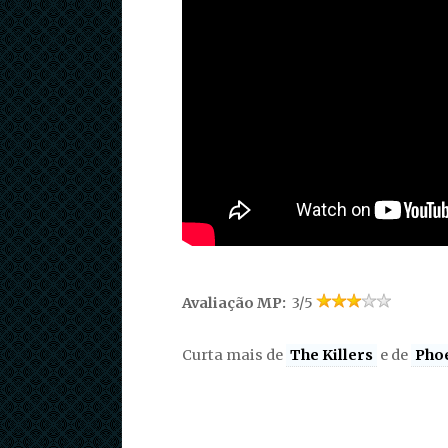
Avaliação MP:
3/5
Curta mais de
The Killers
e de
Pho