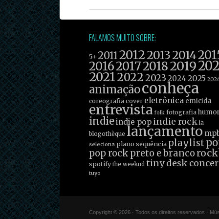
FALAMOS MUITO SOBRE:
2012
201
2013
2014
2011
5+
2019
20
2016
2017
2018
2021
2022
2023
2025
2024
202
conheça
animação
eletrônica
emicida
coreografia
cover
entrevista
humo
fotografia
folk
indie
indie rock
indie pop
la
lançamento
mp
blogothèque
po
playlist
plano sequência
seleciona
rock
pop rock
preto e branco
tiny desk concer
spotify
the weeknd
tuyo
Copyright © 2026 · Todos os direitos reservados · Mú