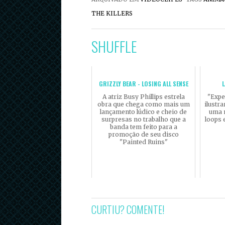
THE KILLERS
SHUFFLE
GRIZZLY BEAR - LOSING ALL SENSE
A atriz Busy Phillips estrela
"Expe
obra que chega como mais um
ilustr
lançamento lúdico e cheio de
uma 
surpresas no trabalho que a
loops
banda tem feito para a
promoção de seu disco
"Painted Ruins"
CURTIU? COMENTE!