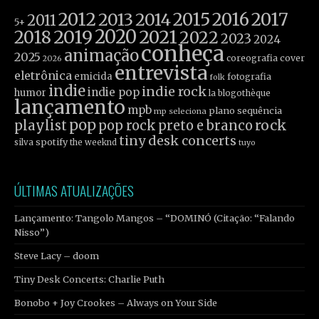
2012
2015
2016
2017
2013
2014
2011
5+
2019
2020
2021
2018
2022
2023
2024
conheça
animação
2025
coreografia
cover
2026
entrevista
eletrônica
emicida
fotografia
folk
indie
indie rock
indie pop
humor
la blogothèque
lançamento
mpb
plano sequência
mp seleciona
pop
rock
playlist
pop rock
preto e branco
tiny desk concerts
spotify
silva
the weeknd
tuyo
ÚLTIMAS ATUALIZAÇÕES
Lançamento: Tangolo Mangos – “DOMINÓ (Citação: “Falando
Nisso”)
Steve Lacy – doom
Tiny Desk Concerts: Charlie Puth
Bonobo + Joy Crookes – Always on Your Side