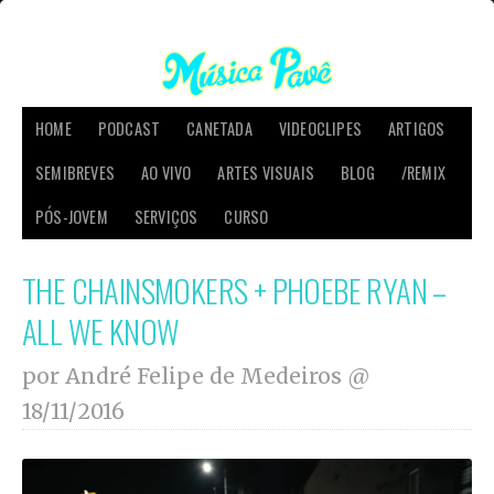
HOME
PODCAST
CANETADA
VIDEOCLIPES
ARTIGOS
SEMIBREVES
AO VIVO
ARTES VISUAIS
BLOG
/REMIX
PÓS-JOVEM
SERVIÇOS
CURSO
THE CHAINSMOKERS + PHOEBE RYAN –
ALL WE KNOW
por André Felipe de Medeiros @
18/11/2016