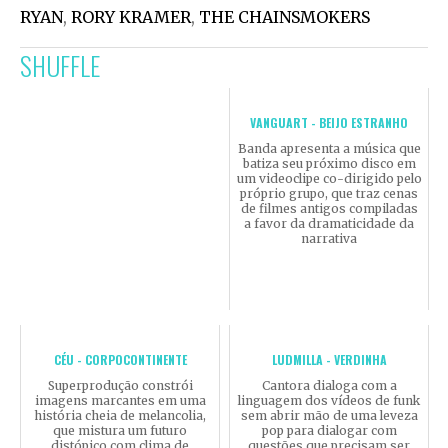
RYAN
,
RORY KRAMER
,
THE CHAINSMOKERS
SHUFFLE
VANGUART - BEIJO ESTRANHO
Banda apresenta a música que
batiza seu próximo disco em
um videoclipe co-dirigido pelo
próprio grupo, que traz cenas
de filmes antigos compiladas
a favor da dramaticidade da
narrativa
CÉU - CORPOCONTINENTE
LUDMILLA - VERDINHA
Superprodução constrói
Cantora dialoga com a
imagens marcantes em uma
linguagem dos vídeos de funk
história cheia de melancolia,
sem abrir mão de uma leveza
que mistura um futuro
pop para dialogar com
distópico com clima de
questões que precisam ser