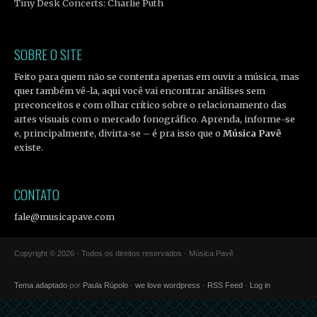
Tiny Desk Concerts: Charlie Puth
SOBRE O SITE
Feito para quem não se contenta apenas em ouvir a música, mas
quer também vê-la, aqui você vai encontrar análises sem
preconceitos e com olhar crítico sobre o relacionamento das
artes visuais com o mercado fonográfico. Aprenda, informe-se
e, principalmente, divirta-se – é pra isso que o
Música Pavê
existe.
CONTATO
fale@musicapave.com
Copyright © 2026 · Todos os direitos reservados · Música Pavê
Tema adaptado
por
Paula Rúpolo
·
we love wordpress
·
RSS Feed
·
Log in