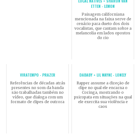
LOCAL NATIVES + SHARON VAN
ETTEN - LEMON
Paisagem californiana
mencionada na faixa serve de
cenário para dueto dos dois
vocalistas, que cantam sobre a
melancolia em lados opostos
do rio
VIRATEMPO - PRAZER
DABABY + LIL WAYNE - LONELY
Referências de décadas atrás
Rapper assume a direção de
presentes no som da banda
clipe no qual ele encarna o
são trabalhadas também no
Coringa, mostrando o
vídeo, que dialoga com um
psicopata em situações na qual
formato de clipes de outrora
ele exercita sua violência e
caos