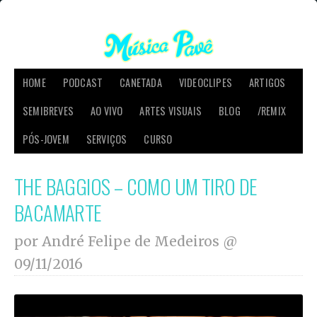
HOME
PODCAST
CANETADA
VIDEOCLIPES
ARTIGOS
SEMIBREVES
AO VIVO
ARTES VISUAIS
BLOG
/REMIX
PÓS-JOVEM
SERVIÇOS
CURSO
THE BAGGIOS – COMO UM TIRO DE
BACAMARTE
por André Felipe de Medeiros @
09/11/2016