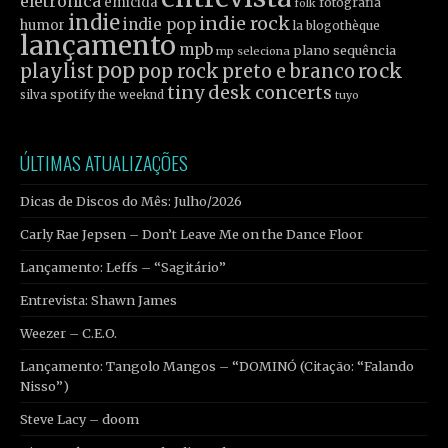
eletrônica
emicida
fotografia
folk
indie
indie rock
indie pop
humor
la blogothèque
lançamento
mpb
plano sequência
mp seleciona
pop
rock
playlist
pop rock
preto e branco
tiny desk concerts
spotify
silva
the weeknd
tuyo
ÚLTIMAS ATUALIZAÇÕES
Dicas de Discos do Mês: Julho/2026
Carly Rae Jepsen – Don’t Leave Me on the Dance Floor
Lançamento: Leffs – “Sagitário”
Entrevista: Shawn James
Weezer – C.E.O.
Lançamento: Tangolo Mangos – “DOMINÓ (Citação: “Falando
Nisso”)
Steve Lacy – doom