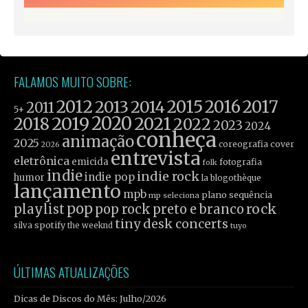
FALAMOS MUITO SOBRE:
2012
2015
2016
2017
2013
2014
2011
5+
2019
2020
2021
2018
2022
2023
2024
conheça
animação
2025
coreografia
cover
2026
entrevista
eletrônica
emicida
fotografia
folk
indie
indie rock
indie pop
humor
la blogothèque
lançamento
mpb
plano sequência
mp seleciona
pop
rock
playlist
pop rock
preto e branco
tiny desk concerts
spotify
silva
the weeknd
tuyo
ÚLTIMAS ATUALIZAÇÕES
Dicas de Discos do Mês: Julho/2026