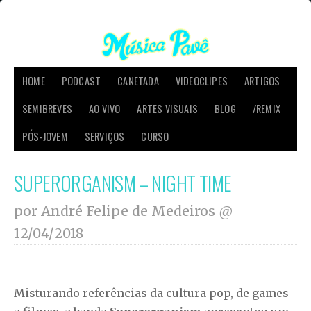
HOME
PODCAST
CANETADA
VIDEOCLIPES
ARTIGOS
SEMIBREVES
AO VIVO
ARTES VISUAIS
BLOG
/REMIX
PÓS-JOVEM
SERVIÇOS
CURSO
SUPERORGANISM – NIGHT TIME
por André Felipe de Medeiros @
12/04/2018
Misturando referências da cultura pop, de games