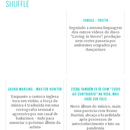
SHUFFLE
JUNGLE - TRUTH
Seguindo a mesma linguagem
dos outros vídeos do disco
"Loving in Stereo", produção
sem cortes passeia por
ambientes ocupados por
dançarinos
LAURA MARLING - MASTER HUNTER
ZEEBA TAMBÉM ESTÁ COM "TUDO
AO CONTRÁRIO" NA VIDA, MAS
Enquanto a cantora inglesa
SABE SER FELIZ
toca seu violão, a força da
música é traduzida em uma
Novo álbum do músico, mais
coreografia sensual e
uma parceria com Bruno
agressiva por um casal de
Martini, abraça a brasilidade
bailarinos - tudo para
após processos de
anunciar o próximo álbum da
autoconhecimento e luto na
artista
pandemia