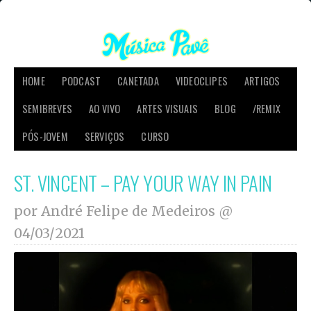
HOME
PODCAST
CANETADA
VIDEOCLIPES
ARTIGOS
SEMIBREVES
AO VIVO
ARTES VISUAIS
BLOG
/REMIX
PÓS-JOVEM
SERVIÇOS
CURSO
ST. VINCENT – PAY YOUR WAY IN PAIN
por André Felipe de Medeiros @
04/03/2021