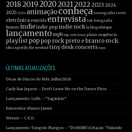
2019
2020
2021
2018
2022
2023
2024
conheça
animação
2025
coreografia
cover
2026
entrevista
eletrônica
emicida
fotografia
folk
indie
indie rock
indie pop
humor
la blogothèque
lançamento
mpb
plano sequência
mp seleciona
pop
rock
playlist
pop rock
preto e branco
tiny desk concerts
spotify
silva
the weeknd
tuyo
ÚLTIMAS ATUALIZAÇÕES
Dicas de Discos do Mês: Julho/2026
Carly Rae Jepsen – Don’t Leave Me on the Dance Floor
Lançamento: Leffs – “Sagitário”
Entrevista: Shawn James
Weezer – C.E.O.
Lançamento: Tangolo Mangos – “DOMINÓ (Citação: “Falando