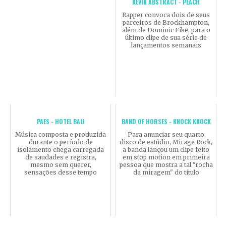
KEVIN ABSTRACT - PEACH
Rapper convoca dois de seus
parceiros de Brockhampton,
além de Dominic Fike, para o
último clipe de sua série de
lançamentos semanais
PAES - HOTEL BALI
BAND OF HORSES - KNOCK KNOCK
Música composta e produzida
Para anunciar seu quarto
durante o período de
disco de estúdio, Mirage Rock,
isolamento chega carregada
a banda lançou um clipe feito
de saudades e registra,
em stop motion em primeira
mesmo sem querer,
pessoa que mostra a tal "rocha
sensações desse tempo
da miragem" do título