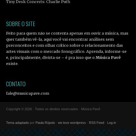
Tiny Desk Concerts: Charlie Puth
SOBRE O SITE
Feito para quem não se contenta apenas em ouvir a música, mas
quer também vê-la, aqui você vai encontrar análises sem
preconceitos e com olhar crítico sobre o relacionamento das
artes visuais com o mercado fonográfico. Aprenda, informe-se
e, principalmente, divirta-se – é pra isso que o
Música Pavê
existe.
CONTATO
fale@musicapave.com
Copyright © 2026 · Todos os direitos reservados · Música Pavê
Tema adaptado
por
Paula Rúpolo
·
we love wordpress
·
RSS Feed
·
Log in