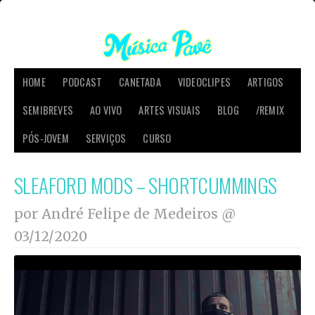
HOME
PODCAST
CANETADA
VIDEOCLIPES
ARTIGOS
SEMIBREVES
AO VIVO
ARTES VISUAIS
BLOG
/REMIX
PÓS-JOVEM
SERVIÇOS
CURSO
SLEAFORD MODS – SHORTCUMMINGS
por André Felipe de Medeiros @
03/12/2020