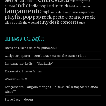
eletrônica
emicida
fotografia
folk
indie
indie rock
indie pop
humor
la blogothèque
lançamento
mpb
plano sequência
mp seleciona
pop
rock
playlist
pop rock
preto e branco
tiny desk concerts
spotify
silva
the weeknd
tuyo
ÚLTIMAS ATUALIZAÇÕES
Dicas de Discos do Mês: Julho/2026
Carly Rae Jepsen – Don’t Leave Me on the Dance Floor
Lançamento: Leffs – “Sagitário”
Entrevista: Shawn James
Weezer – C.E.O.
Lançamento: Tangolo Mangos – “DOMINÓ (Citação: “Falando
Nisso”)
Steve Lacy – doom