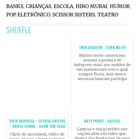
BANKS
,
CRIANÇAS
,
ESCOLA
,
HIRO MURAI
,
HUMOR
,
POP ELETRÔNICO
,
SCISSOR SISTERS
,
TEATRO
SHUFFLE
TWIN SHADOW - TURN ME UP
Músico norte-americano
assume a postura de
intérprete mais aos moldes de
um mainstream com o qual
sempre flerta, mas nunca
necessariamente participa
DRIK BARBOSA + GLORIA GROOVE
KATY PERRY - DAISIES
+ KAROL CONKA - QUEM TEM JOGA
Cantora e sua gravidez são
registradas em vídeo que,
Cheio de moviment, vídeo de
dentro das limitações de uma
cores, planos e luzes próprios