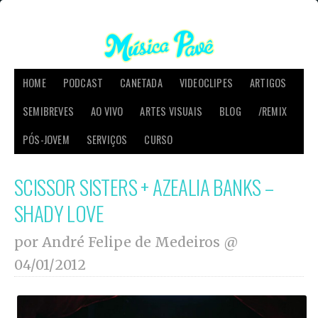
HOME
PODCAST
CANETADA
VIDEOCLIPES
ARTIGOS
SEMIBREVES
AO VIVO
ARTES VISUAIS
BLOG
/REMIX
PÓS-JOVEM
SERVIÇOS
CURSO
SCISSOR SISTERS + AZEALIA BANKS –
SHADY LOVE
por André Felipe de Medeiros @
04/01/2012