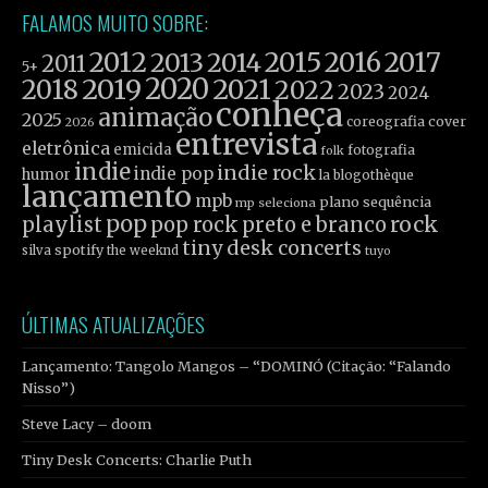
FALAMOS MUITO SOBRE:
2012
2015
2016
2017
2013
2014
2011
5+
2019
2020
2021
2018
2022
2023
2024
conheça
animação
2025
coreografia
cover
2026
entrevista
eletrônica
emicida
fotografia
folk
indie
indie rock
indie pop
humor
la blogothèque
lançamento
mpb
plano sequência
mp seleciona
pop
rock
playlist
pop rock
preto e branco
tiny desk concerts
spotify
silva
the weeknd
tuyo
ÚLTIMAS ATUALIZAÇÕES
Lançamento: Tangolo Mangos – “DOMINÓ (Citação: “Falando
Nisso”)
Steve Lacy – doom
Tiny Desk Concerts: Charlie Puth