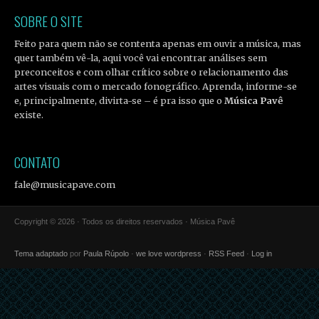
SOBRE O SITE
Feito para quem não se contenta apenas em ouvir a música, mas
quer também vê-la, aqui você vai encontrar análises sem
preconceitos e com olhar crítico sobre o relacionamento das
artes visuais com o mercado fonográfico. Aprenda, informe-se
e, principalmente, divirta-se – é pra isso que o
Música Pavê
existe.
CONTATO
fale@musicapave.com
Copyright © 2026 · Todos os direitos reservados · Música Pavê
Tema adaptado
por
Paula Rúpolo
·
we love wordpress
·
RSS Feed
·
Log in