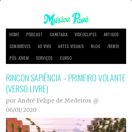
HOME
PODCAST
CANETADA
VIDEOCLIPES
ARTIGOS
SEMIBREVES
AO VIVO
ARTES VISUAIS
BLOG
/REMIX
PÓS-JOVEM
SERVIÇOS
CURSO
RINCON SAPIÊNCIA – PRIMEIRO VOLANTE
(VERSO LIVRE)
por André Felipe de Medeiros @
06/01/2020