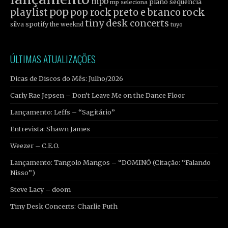
mpb
plano sequência
mp seleciona
pop
rock
playlist
pop rock
preto e branco
tiny desk concerts
spotify
silva
the weeknd
tuyo
ÚLTIMAS ATUALIZAÇÕES
Dicas de Discos do Mês: Julho/2026
Carly Rae Jepsen – Don’t Leave Me on the Dance Floor
Lançamento: Leffs – “Sagitário”
Entrevista: Shawn James
Weezer – C.E.O.
Lançamento: Tangolo Mangos – “DOMINÓ (Citação: “Falando
Nisso”)
Steve Lacy – doom
Tiny Desk Concerts: Charlie Puth