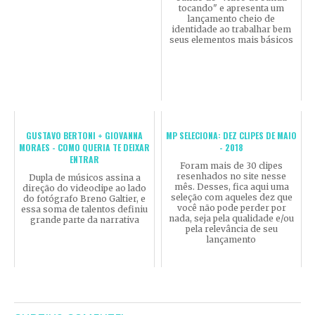
tocando" e apresenta um
lançamento cheio de
identidade ao trabalhar bem
seus elementos mais básicos
GUSTAVO BERTONI + GIOVANNA
MP SELECIONA: DEZ CLIPES DE MAIO
MORAES - COMO QUERIA TE DEIXAR
- 2018
ENTRAR
Foram mais de 30 clipes
resenhados no site nesse
Dupla de músicos assina a
mês. Desses, fica aqui uma
direção do videoclipe ao lado
seleção com aqueles dez que
do fotógrafo Breno Galtier, e
você não pode perder por
essa soma de talentos definiu
nada, seja pela qualidade e/ou
grande parte da narrativa
pela relevância de seu
lançamento