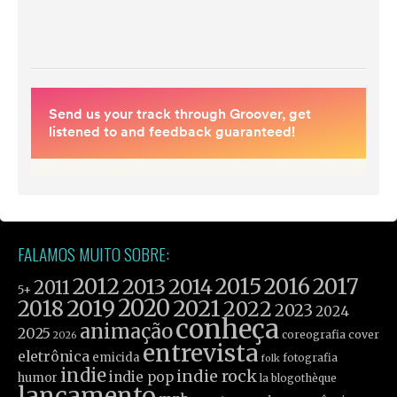
FALAMOS MUITO SOBRE:
2012
2015
2016
2017
2013
2014
2011
5+
2019
2020
2021
2018
2022
2023
2024
conheça
animação
2025
coreografia
cover
2026
entrevista
eletrônica
emicida
fotografia
folk
indie
indie rock
indie pop
humor
la blogothèque
lançamento