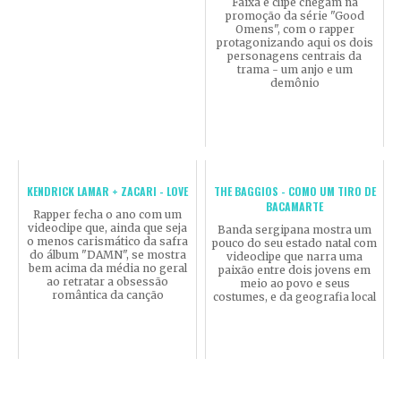
Faixa e clipe chegam na
promoção da série "Good
Omens", com o rapper
protagonizando aqui os dois
personagens centrais da
trama - um anjo e um
demônio
KENDRICK LAMAR + ZACARI - LOVE
THE BAGGIOS - COMO UM TIRO DE
BACAMARTE
Rapper fecha o ano com um
videoclipe que, ainda que seja
Banda sergipana mostra um
o menos carismático da safra
pouco do seu estado natal com
do álbum "DAMN", se mostra
videoclipe que narra uma
bem acima da média no geral
paixão entre dois jovens em
ao retratar a obsessão
meio ao povo e seus
romântica da canção
costumes, e da geografia local