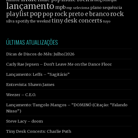
lançamento
mpb
plano sequência
mp seleciona
pop
rock
playlist
pop rock
preto e branco
tiny desk concerts
spotify
silva
the weeknd
tuyo
ÚLTIMAS ATUALIZAÇÕES
Dicas de Discos do Mês: Julho/2026
Carly Rae Jepsen – Don’t Leave Me on the Dance Floor
Lançamento: Leffs – “Sagitário”
Entrevista: Shawn James
Weezer – C.E.O.
Lançamento: Tangolo Mangos – “DOMINÓ (Citação: “Falando
Nisso”)
Steve Lacy – doom
Tiny Desk Concerts: Charlie Puth