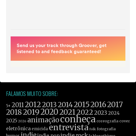
FALAMOS MUITO SOBRE:
2012
2015
2016
2017
2013
2014
2011
5+
2019
2020
2021
2018
2022
2023
2024
conheça
animação
2025
coreografia
cover
2026
entrevista
eletrônica
emicida
fotografia
folk
indie
indie rock
indie pop
humor
la blogothèque