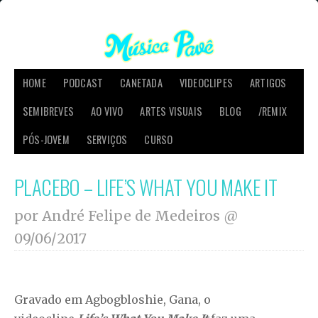
HOME
PODCAST
CANETADA
VIDEOCLIPES
ARTIGOS
SEMIBREVES
AO VIVO
ARTES VISUAIS
BLOG
/REMIX
PÓS-JOVEM
SERVIÇOS
CURSO
PLACEBO – LIFE’S WHAT YOU MAKE IT
por André Felipe de Medeiros @
09/06/2017
Gravado em Agbogbloshie, Gana, o