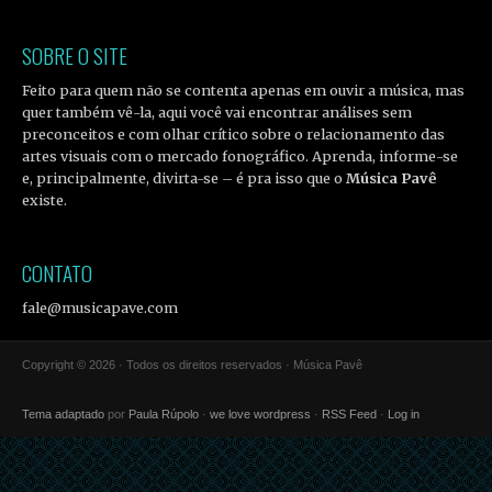
SOBRE O SITE
Feito para quem não se contenta apenas em ouvir a música, mas
quer também vê-la, aqui você vai encontrar análises sem
preconceitos e com olhar crítico sobre o relacionamento das
artes visuais com o mercado fonográfico. Aprenda, informe-se
e, principalmente, divirta-se – é pra isso que o
Música Pavê
existe.
CONTATO
fale@musicapave.com
Copyright © 2026 · Todos os direitos reservados · Música Pavê
Tema adaptado
por
Paula Rúpolo
·
we love wordpress
·
RSS Feed
·
Log in