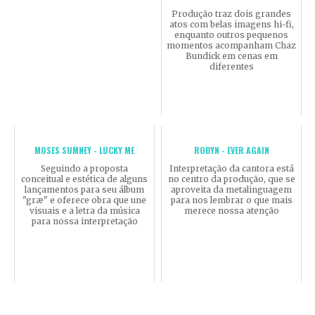
Produção traz dois grandes
atos com belas imagens hi-fi,
enquanto outros pequenos
momentos acompanham Chaz
Bundick em cenas em
diferentes
MOSES SUMNEY - LUCKY ME
ROBYN - EVER AGAIN
Seguindo a proposta
Interpretação da cantora está
conceitual e estética de alguns
no centro da produção, que se
lançamentos para seu álbum
aproveita da metalinguagem
"græ" e oferece obra que une
para nos lembrar o que mais
visuais e a letra da música
merece nossa atenção
para nossa interpretação