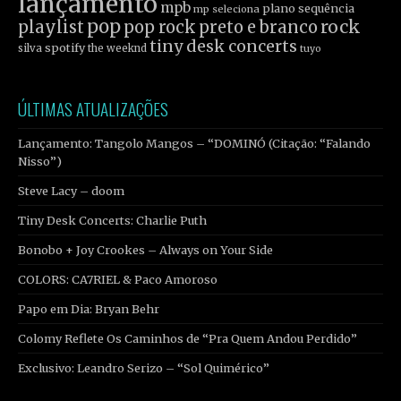
lançamento
mpb
plano sequência
mp seleciona
pop
rock
playlist
pop rock
preto e branco
tiny desk concerts
spotify
silva
the weeknd
tuyo
ÚLTIMAS ATUALIZAÇÕES
Lançamento: Tangolo Mangos – “DOMINÓ (Citação: “Falando
Nisso”)
Steve Lacy – doom
Tiny Desk Concerts: Charlie Puth
Bonobo + Joy Crookes – Always on Your Side
COLORS: CA7RIEL & Paco Amoroso
Papo em Dia: Bryan Behr
Colomy Reflete Os Caminhos de “Pra Quem Andou Perdido”
Exclusivo: Leandro Serizo – “Sol Quimérico”