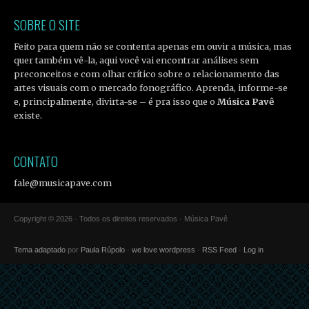
SOBRE O SITE
Feito para quem não se contenta apenas em ouvir a música, mas
quer também vê-la, aqui você vai encontrar análises sem
preconceitos e com olhar crítico sobre o relacionamento das
artes visuais com o mercado fonográfico. Aprenda, informe-se
e, principalmente, divirta-se – é pra isso que o
Música Pavê
existe.
CONTATO
fale@musicapave.com
Copyright © 2026 · Todos os direitos reservados · Música Pavê
Tema adaptado
por
Paula Rúpolo
·
we love wordpress
·
RSS Feed
·
Log in