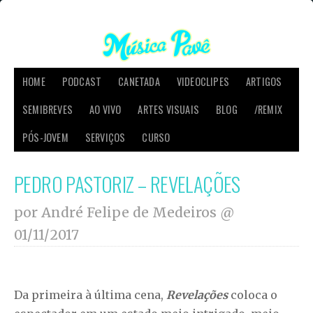
HOME
PODCAST
CANETADA
VIDEOCLIPES
ARTIGOS
SEMIBREVES
AO VIVO
ARTES VISUAIS
BLOG
/REMIX
PÓS-JOVEM
SERVIÇOS
CURSO
PEDRO PASTORIZ – REVELAÇÕES
por André Felipe de Medeiros @
01/11/2017
Da primeira à última cena,
Revelações
coloca o