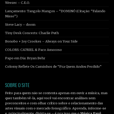
Weezer – C.E.O.
Lançamento: Tangolo Mangos – “DOMINÓ (Citação: “Falando
Nisso”)
Steve Lacy – doom
Tiny Desk Concerts: Charlie Puth
Bonobo + Joy Crookes – Always on Your Side
COLORS: CA7RIEL & Paco Amoroso
Papo em Dia: Bryan Behr
Colomy Reflete Os Caminhos de “Pra Quem Andou Perdido”
SOBRE O SITE
Feito para quem não se contenta apenas em ouvir a música, mas
quer também vê-la, aqui você vai encontrar análises sem
preconceitos e com olhar crítico sobre o relacionamento das
artes visuais com o mercado fonográfico. Aprenda, informe-se
e, principalmente, divirta-se – é pra isso que o
Música Pavê