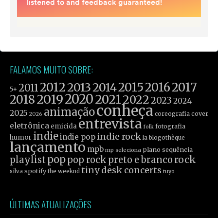
FALAMOS MUITO SOBRE:
2012
2015
2016
2017
2013
2014
2011
5+
2019
2020
2021
2018
2022
2023
2024
conheça
animação
2025
coreografia
cover
2026
entrevista
eletrônica
emicida
fotografia
folk
indie
indie rock
indie pop
humor
la blogothèque
lançamento
mpb
plano sequência
mp seleciona
pop
rock
playlist
pop rock
preto e branco
tiny desk concerts
spotify
silva
the weeknd
tuyo
ÚLTIMAS ATUALIZAÇÕES