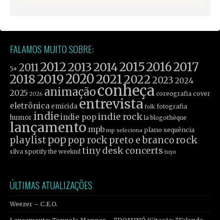
FALAMOS MUITO SOBRE:
2012
2015
2016
2017
2013
2014
2011
5+
2019
2020
2021
2018
2022
2023
2024
conheça
animação
2025
coreografia
cover
2026
entrevista
eletrônica
emicida
fotografia
folk
indie
indie rock
indie pop
humor
la blogothèque
lançamento
mpb
plano sequência
mp seleciona
pop
rock
playlist
pop rock
preto e branco
tiny desk concerts
spotify
silva
the weeknd
tuyo
ÚLTIMAS ATUALIZAÇÕES
Weezer – C.E.O.
Lançamento: Tangolo Mangos – “DOMINÓ (Citação: “Falando