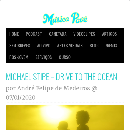
HOME
PODCAST
CANETADA
VIDEOCLIPES
ARTIGOS
SEMIBREVES
AO VIVO
ARTES VISUAIS
BLOG
/REMIX
PÓS-JOVEM
SERVIÇOS
CURSO
MICHAEL STIPE – DRIVE TO THE OCEAN
por André Felipe de Medeiros @
07/01/2020