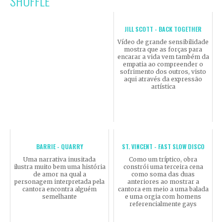
SHUFFLE
JILL SCOTT - BACK TOGETHER
Vídeo de grande sensibilidade
mostra que as forças para
encarar a vida vem também da
empatia ao compreender o
sofrimento dos outros, visto
aqui através da expressão
artística
BARRIE - QUARRY
ST. VINCENT - FAST SLOW DISCO
Uma narrativa inusitada
Como um tríptico, obra
ilustra muito bem uma história
constrói uma terceira cena
de amor na qual a
como soma das duas
personagem interpretada pela
anteriores ao mostrar a
cantora encontra alguém
cantora em meio a uma balada
semelhante
e uma orgia com homens
referencialmente gays