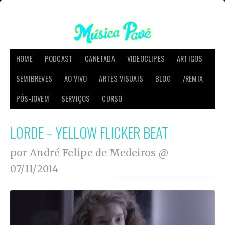
HOME
PODCAST
CANETADA
VIDEOCLIPES
ARTIGOS
SEMIBREVES
AO VIVO
ARTES VISUAIS
BLOG
/REMIX
PÓS-JOVEM
SERVIÇOS
CURSO
LORDE – YELLOW FLICKER BEAT
por André Felipe de Medeiros @
07/11/2014