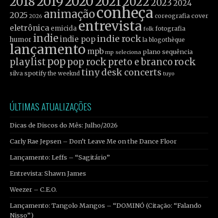
2019
2020
2021
2018
2022
2023
2024
conheça
animação
2025
coreografia
cover
2026
entrevista
eletrônica
emicida
fotografia
folk
indie
indie rock
indie pop
humor
la blogothèque
lançamento
mpb
plano sequência
mp seleciona
pop
rock
playlist
pop rock
preto e branco
tiny desk concerts
spotify
silva
the weeknd
tuyo
ÚLTIMAS ATUALIZAÇÕES
Dicas de Discos do Mês: Julho/2026
Carly Rae Jepsen – Don’t Leave Me on the Dance Floor
Lançamento: Leffs – “Sagitário”
Entrevista: Shawn James
Weezer – C.E.O.
Lançamento: Tangolo Mangos – “DOMINÓ (Citação: “Falando
Nisso”)