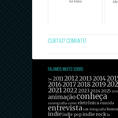
na faixa
ide
CURTIU? COMENTE!
FALAMOS MUITO SOBRE:
2012
201
2013
2014
2011
5+
2019
20
2016
2017
2018
2021
2022
2023
2025
2024
202
conheça
animação
eletrônica
emicida
coreografia
cover
entrevista
humo
fotografia
folk
indie
indie rock
indie pop
la