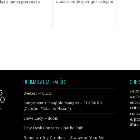
música onde quer que estejam
ias e muita pretensão
ÚLTIMAS ATUALIZAÇÕES
SOBR
5
Feito
Weezer – C.E.O.
a mús
20
encon
Lançamento: Tangolo Mangos – “DOMINÓ
críti
6
(Citação: “Falando Nisso”)
com 
Steve Lacy – doom
e, pr
Músi
Tiny Desk Concerts: Charlie Puth
r
Bonobo + Joy Crookes – Always on Your Side