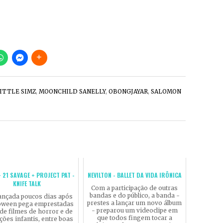
ITTLE SIMZ
,
MOONCHILD SANELLY
,
OBONGJAYAR
,
SALOMON
 21 SAVAGE + PROJECT PAT -
NEVILTON - BALLET DA VIDA IRÔNICA
KNIFE TALK
Com a participação de outras
bandas e do público, a banda -
ançada poucos dias após
prestes a lançar um novo álbum
loween pega emprestadas
- preparou um videoclipe em
de filmes de horror e de
que todos fingem tocar a
ões infantis, entre boas