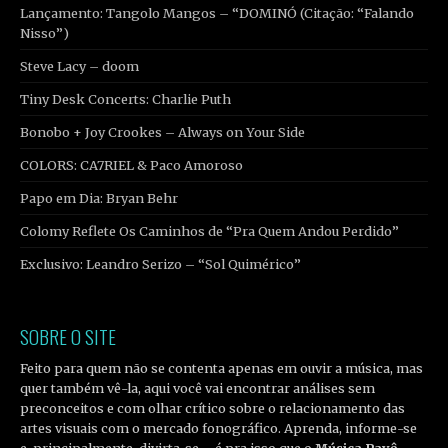
Lançamento: Tangolo Mangos – “DOMINÓ (Citação: “Falando
Nisso”)
Steve Lacy – doom
Tiny Desk Concerts: Charlie Puth
Bonobo + Joy Crookes – Always on Your Side
COLORS: CA7RIEL & Paco Amoroso
Papo em Dia: Bryan Behr
Colomy Reflete Os Caminhos de “Pra Quem Andou Perdido”
Exclusivo: Leandro Serizo – “Sol Quimérico”
SOBRE O SITE
Feito para quem não se contenta apenas em ouvir a música, mas
quer também vê-la, aqui você vai encontrar análises sem
preconceitos e com olhar crítico sobre o relacionamento das
artes visuais com o mercado fonográfico. Aprenda, informe-se
e, principalmente, divirta-se – é pra isso que o
Música Pavê