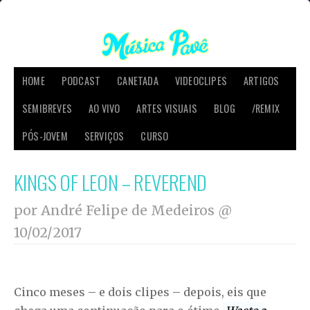
HOME
PODCAST
CANETADA
VIDEOCLIPES
ARTIGOS
SEMIBREVES
AO VIVO
ARTES VISUAIS
BLOG
/REMIX
PÓS-JOVEM
SERVIÇOS
CURSO
KINGS OF LEON – REVEREND
por André Felipe de Medeiros @
10/02/2017
Cinco meses – e dois clipes – depois, eis que