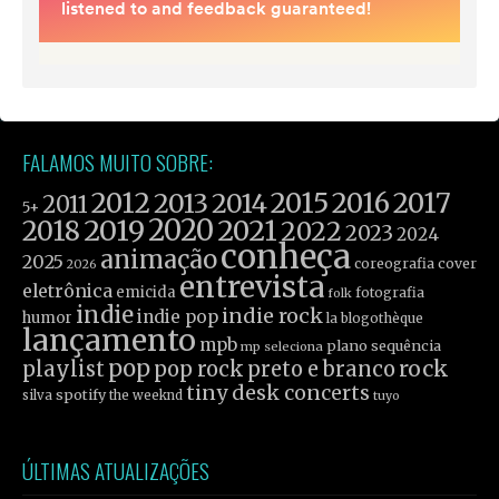
FALAMOS MUITO SOBRE:
2012
2015
2016
2017
2013
2014
2011
5+
2019
2020
2021
2018
2022
2023
2024
conheça
animação
2025
coreografia
cover
2026
entrevista
eletrônica
emicida
fotografia
folk
indie
indie rock
indie pop
humor
la blogothèque
lançamento
mpb
plano sequência
mp seleciona
pop
rock
playlist
pop rock
preto e branco
tiny desk concerts
spotify
silva
the weeknd
tuyo
ÚLTIMAS ATUALIZAÇÕES