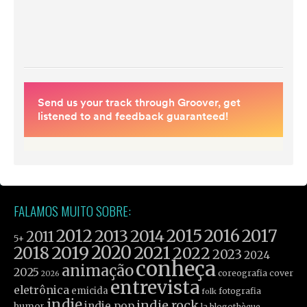
FALAMOS MUITO SOBRE:
2012
2015
2016
2017
2013
2014
2011
5+
2019
2020
2021
2018
2022
2023
2024
conheça
animação
2025
coreografia
cover
2026
entrevista
eletrônica
emicida
fotografia
folk
indie
indie rock
indie pop
humor
la blogothèque