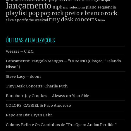
lançamento
mpb
plano sequência
mp seleciona
pop
rock
playlist
pop rock
preto e branco
tiny desk concerts
spotify
silva
the weeknd
tuyo
ÚLTIMAS ATUALIZAÇÕES
Weezer – C.E.O.
Lançamento: Tangolo Mangos – “DOMINÓ (Citação: “Falando
Nisso”)
Steve Lacy – doom
Tiny Desk Concerts: Charlie Puth
Bonobo + Joy Crookes – Always on Your Side
COLORS: CA7RIEL & Paco Amoroso
Papo em Dia: Bryan Behr
Colomy Reflete Os Caminhos de “Pra Quem Andou Perdido”