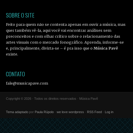
SOBRE O SITE
Feito para quem não se contenta apenas em ouvir a música, mas
quer também vê-la, aqui você vai encontrar análises sem
preconceitos e com olhar crítico sobre o relacionamento das
artes visuais com o mercado fonográfico. Aprenda, informe-se
e, principalmente, divirta-se – é pra isso que o
Música Pavê
existe.
CONTATO
fale@musicapave.com
Copyright © 2026 · Todos os direitos reservados · Música Pavê
Tema adaptado
por
Paula Rúpolo
·
we love wordpress
·
RSS Feed
·
Log in