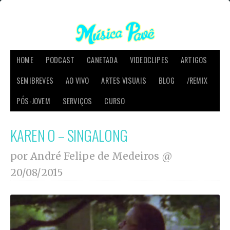
HOME
PODCAST
CANETADA
VIDEOCLIPES
ARTIGOS
SEMIBREVES
AO VIVO
ARTES VISUAIS
BLOG
/REMIX
PÓS-JOVEM
SERVIÇOS
CURSO
KAREN O – SINGALONG
por André Felipe de Medeiros @
20/08/2015