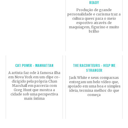
READY
Produção de grande
personalidade e carisma traz a
cultura queer para o meio
esportivo através de
maquiagem, figurino e muito
brilho
CAT POWER - MANHATTAN
THE RACONTEURS - HELP ME
STRANGER
A artista faz ode à famosa ilha
em Nova York em um clipe co-
Jack White e seus comparsas
dirigido pela própria Chan
entregam um belo vídeo que,
Marshall em parceria com
apoiado em uma boa e simples
Greg Hunt que mostra a
ideia, termina melhor do que
cidade sob uma perspectiva
começa
mais íntima