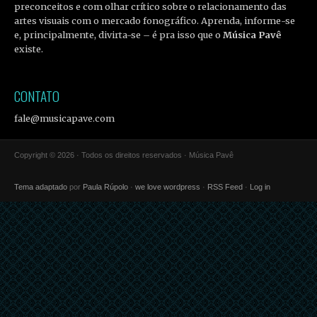
preconceitos e com olhar crítico sobre o relacionamento das
artes visuais com o mercado fonográfico. Aprenda, informe-se
e, principalmente, divirta-se – é pra isso que o
Música Pavê
existe.
CONTATO
fale@musicapave.com
Copyright © 2026 · Todos os direitos reservados · Música Pavê
Tema adaptado
por
Paula Rúpolo
·
we love wordpress
·
RSS Feed
·
Log in