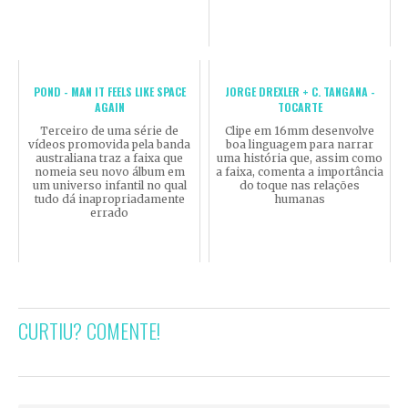
POND - MAN IT FEELS LIKE SPACE
JORGE DREXLER + C. TANGANA -
AGAIN
TOCARTE
Terceiro de uma série de
Clipe em 16mm desenvolve
vídeos promovida pela banda
boa linguagem para narrar
australiana traz a faixa que
uma história que, assim como
nomeia seu novo álbum em
a faixa, comenta a importância
um universo infantil no qual
do toque nas relações
tudo dá inapropriadamente
humanas
errado
CURTIU? COMENTE!