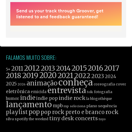
FALAMOS MUITO SOBRE:
2012
2015
2016
2017
2013
2014
2011
5+
2019
2020
2021
2018
2022
2023
2024
conheça
animação
2025
coreografia
cover
2026
entrevista
eletrônica
emicida
fotografia
folk
indie
indie rock
indie pop
humor
la blogothèque
lançamento
mpb
plano sequência
mp seleciona
pop
rock
playlist
pop rock
preto e branco
tiny desk concerts
spotify
silva
the weeknd
tuyo