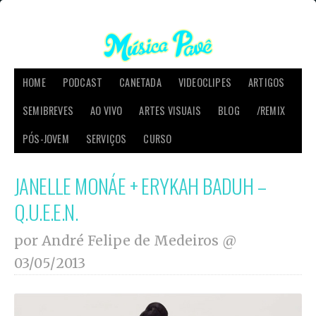
HOME
PODCAST
CANETADA
VIDEOCLIPES
ARTIGOS
SEMIBREVES
AO VIVO
ARTES VISUAIS
BLOG
/REMIX
PÓS-JOVEM
SERVIÇOS
CURSO
JANELLE MONÁE + ERYKAH BADUH –
Q.U.E.E.N.
por André Felipe de Medeiros @
03/05/2013