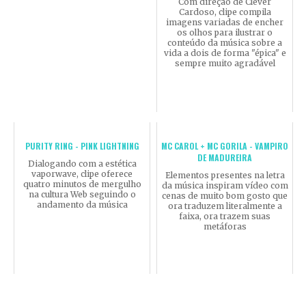
Com direção de Cléver
Cardoso, clipe compila
imagens variadas de encher
os olhos para ilustrar o
conteúdo da música sobre a
vida a dois de forma "épica" e
sempre muito agradável
PURITY RING - PINK LIGHTNING
MC CAROL + MC GORILA - VAMPIRO
DE MADUREIRA
Dialogando com a estética
vaporwave, clipe oferece
Elementos presentes na letra
quatro minutos de mergulho
da música inspiram vídeo com
na cultura Web seguindo o
cenas de muito bom gosto que
andamento da música
ora traduzem literalmente a
faixa, ora trazem suas
metáforas