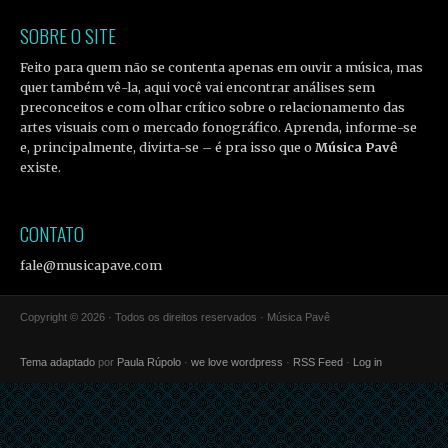
SOBRE O SITE
Feito para quem não se contenta apenas em ouvir a música, mas
quer também vê-la, aqui você vai encontrar análises sem
preconceitos e com olhar crítico sobre o relacionamento das
artes visuais com o mercado fonográfico. Aprenda, informe-se
e, principalmente, divirta-se – é pra isso que o
Música Pavê
existe.
CONTATO
fale@musicapave.com
Copyright © 2026 · Todos os direitos reservados · Música Pavê
Tema adaptado
por
Paula Rúpolo
·
we love wordpress
·
RSS Feed
·
Log in