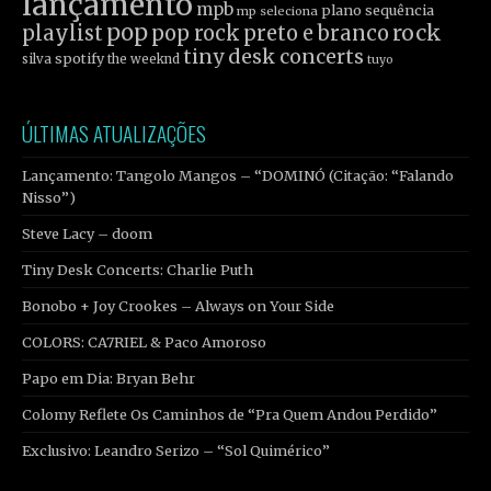
lançamento
mpb
plano sequência
mp seleciona
pop
rock
playlist
pop rock
preto e branco
tiny desk concerts
spotify
silva
the weeknd
tuyo
ÚLTIMAS ATUALIZAÇÕES
Lançamento: Tangolo Mangos – “DOMINÓ (Citação: “Falando
Nisso”)
Steve Lacy – doom
Tiny Desk Concerts: Charlie Puth
Bonobo + Joy Crookes – Always on Your Side
COLORS: CA7RIEL & Paco Amoroso
Papo em Dia: Bryan Behr
Colomy Reflete Os Caminhos de “Pra Quem Andou Perdido”
Exclusivo: Leandro Serizo – “Sol Quimérico”