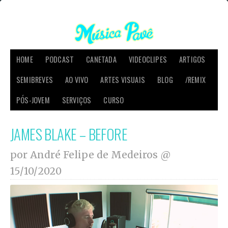
HOME
PODCAST
CANETADA
VIDEOCLIPES
ARTIGOS
SEMIBREVES
AO VIVO
ARTES VISUAIS
BLOG
/REMIX
PÓS-JOVEM
SERVIÇOS
CURSO
JAMES BLAKE – BEFORE
por André Felipe de Medeiros @
15/10/2020