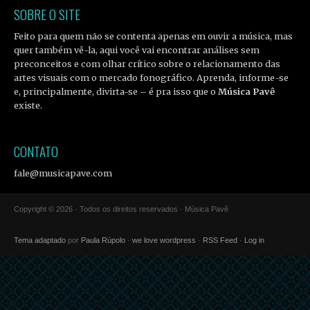
SOBRE O SITE
Feito para quem não se contenta apenas em ouvir a música, mas
quer também vê-la, aqui você vai encontrar análises sem
preconceitos e com olhar crítico sobre o relacionamento das
artes visuais com o mercado fonográfico. Aprenda, informe-se
e, principalmente, divirta-se – é pra isso que o
Música Pavê
existe.
CONTATO
fale@musicapave.com
Copyright © 2026 · Todos os direitos reservados · Música Pavê
Tema adaptado
por
Paula Rúpolo
·
we love wordpress
·
RSS Feed
·
Log in