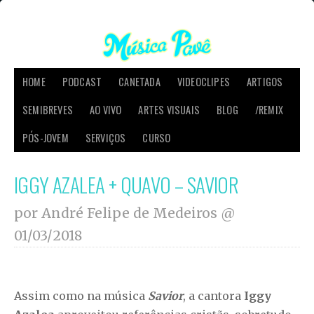
HOME
PODCAST
CANETADA
VIDEOCLIPES
ARTIGOS
SEMIBREVES
AO VIVO
ARTES VISUAIS
BLOG
/REMIX
PÓS-JOVEM
SERVIÇOS
CURSO
IGGY AZALEA + QUAVO – SAVIOR
por André Felipe de Medeiros @
01/03/2018
Assim como na música
Savior
, a cantora
Iggy