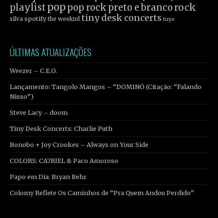
pop
rock
playlist
pop rock
preto e branco
tiny desk concerts
spotify
silva
the weeknd
tuyo
ÚLTIMAS ATUALIZAÇÕES
Weezer – C.E.O.
Lançamento: Tangolo Mangos – “DOMINÓ (Citação: “Falando
Nisso”)
Steve Lacy – doom
Tiny Desk Concerts: Charlie Puth
Bonobo + Joy Crookes – Always on Your Side
COLORS: CA7RIEL & Paco Amoroso
Papo em Dia: Bryan Behr
Colomy Reflete Os Caminhos de “Pra Quem Andou Perdido”