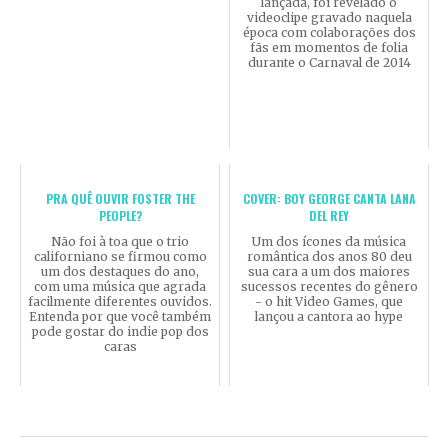
lançada, foi revelado o
videoclipe gravado naquela
época com colaborações dos
fãs em momentos de folia
durante o Carnaval de 2014
PRA QUÊ OUVIR FOSTER THE
COVER: BOY GEORGE CANTA LANA
PEOPLE?
DEL REY
Não foi à toa que o trio
Um dos ícones da música
californiano se firmou como
romântica dos anos 80 deu
um dos destaques do ano,
sua cara a um dos maiores
com uma música que agrada
sucessos recentes do gênero
facilmente diferentes ouvidos.
- o hit Video Games, que
Entenda por que você também
lançou a cantora ao hype
pode gostar do indie pop dos
caras