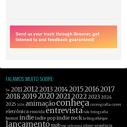
FALAMOS MUITO SOBRE:
2012
2015
2016
2017
2013
2014
2011
5+
2019
2020
2021
2018
2022
2023
2024
conheça
animação
2025
coreografia
cover
2026
entrevista
eletrônica
emicida
fotografia
folk
indie
indie rock
indie pop
humor
la blogothèque
lançamento
mpb
plano sequência
mp seleciona