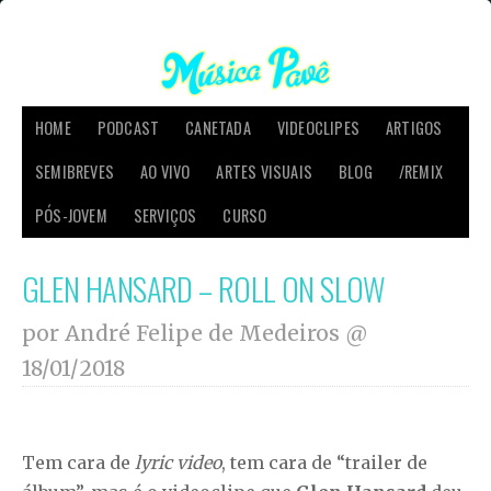
HOME
PODCAST
CANETADA
VIDEOCLIPES
ARTIGOS
SEMIBREVES
AO VIVO
ARTES VISUAIS
BLOG
/REMIX
PÓS-JOVEM
SERVIÇOS
CURSO
GLEN HANSARD – ROLL ON SLOW
por André Felipe de Medeiros @
18/01/2018
Tem cara de
lyric video
, tem cara de “trailer de