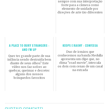
sempre com sua interpretação
forte para a câmera como
elemento de unidade por
direções de arte tão diferentes
A PLACE TO BURY STRANGERS -
KEOPS E RAONY - CONFESSA
AND I'M UP
Duo de irmãos que
conhecemos na banda Medulla
Quer ter grande parte de sua
apresenta um clipe que, no
infância sendo destruída bem
clima "road movie", intercala
diante de seus olhos? Este
os dois com cenas de um casal
vídeo nos faz sofrer ao
na estrada
quebrar, queimar e derreter
alguns dos nossos
brinquedos favoritos