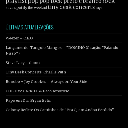
pop
rock
playlist
pop rock
preto e branco
tiny desk concerts
spotify
silva
the weeknd
tuyo
ÚLTIMAS ATUALIZAÇÕES
Weezer – C.E.O.
Lançamento: Tangolo Mangos – “DOMINÓ (Citação: “Falando
Nisso”)
Steve Lacy – doom
Tiny Desk Concerts: Charlie Puth
Bonobo + Joy Crookes – Always on Your Side
COLORS: CA7RIEL & Paco Amoroso
Papo em Dia: Bryan Behr
Colomy Reflete Os Caminhos de “Pra Quem Andou Perdido”