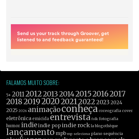
FALAMOS MUITO SOBRE:
2012
2015
2016
2017
2013
2014
2011
5+
2019
2020
2021
2018
2022
2023
2024
conheça
animação
2025
coreografia
cover
2026
entrevista
eletrônica
emicida
fotografia
folk
indie
indie rock
indie pop
humor
la blogothèque
lançamento
mpb
plano sequência
mp seleciona