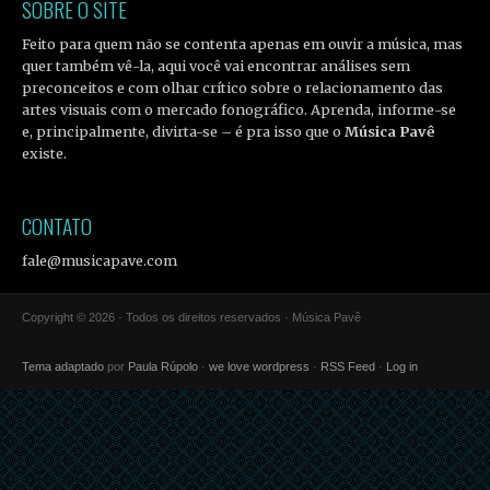
SOBRE O SITE
Feito para quem não se contenta apenas em ouvir a música, mas
quer também vê-la, aqui você vai encontrar análises sem
preconceitos e com olhar crítico sobre o relacionamento das
artes visuais com o mercado fonográfico. Aprenda, informe-se
e, principalmente, divirta-se – é pra isso que o
Música Pavê
existe.
CONTATO
fale@musicapave.com
Copyright © 2026 · Todos os direitos reservados · Música Pavê
Tema adaptado
por
Paula Rúpolo
·
we love wordpress
·
RSS Feed
·
Log in