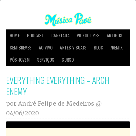
HOME
PODCAST
CANETADA
VIDEOCLIPES
ARTIGOS
SEMIBREVES
AO VIVO
ARTES VISUAIS
BLOG
/REMIX
PÓS-JOVEM
SERVIÇOS
CURSO
EVERYTHING EVERYTHING – ARCH
ENEMY
por André Felipe de Medeiros @
04/06/2020