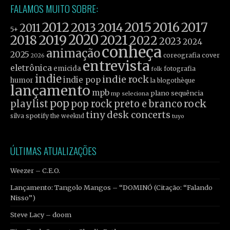
FALAMOS MUITO SOBRE:
2012
2015
2016
2017
2013
2014
2011
5+
2019
2020
2021
2018
2022
2023
2024
conheça
animação
2025
coreografia
cover
2026
entrevista
eletrônica
emicida
fotografia
folk
indie
indie rock
indie pop
humor
la blogothèque
lançamento
mpb
plano sequência
mp seleciona
pop
rock
playlist
pop rock
preto e branco
tiny desk concerts
spotify
silva
the weeknd
tuyo
ÚLTIMAS ATUALIZAÇÕES
Weezer – C.E.O.
Lançamento: Tangolo Mangos – “DOMINÓ (Citação: “Falando
Nisso”)
Steve Lacy – doom