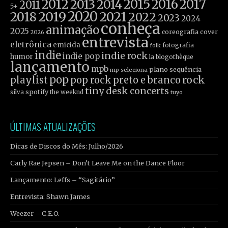
2012
2015
2016
2017
2013
2014
2011
5+
2019
2020
2021
2018
2022
2023
2024
conheça
animação
2025
coreografia
cover
2026
entrevista
eletrônica
emicida
fotografia
folk
indie
indie rock
indie pop
humor
la blogothèque
lançamento
mpb
plano sequência
mp seleciona
pop
rock
playlist
pop rock
preto e branco
tiny desk concerts
spotify
silva
the weeknd
tuyo
ÚLTIMAS ATUALIZAÇÕES
Dicas de Discos do Mês: Julho/2026
Carly Rae Jepsen – Don’t Leave Me on the Dance Floor
Lançamento: Leffs – “Sagitário”
Entrevista: Shawn James
Weezer – C.E.O.