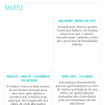
SHUFFLE
BAD BUNNY - WHERE SHE GOES
Jornada pelo deserto ganha
contornos lúdicos em muitas
surpresas que o músico
encontra pelo caminho, como
até a presença de Ronaldinho
Gaúcho
SKRILLEX + SWAE LEE + SIIICKBRAIN
JAMIE LIDELL - YOU NAKED
- TOO BIZARRE
A tecnologia desenvolvida
para as apresentações ao vivo
Produtor convoca dois nomes
do músico participam de seu
da novíssima geração para,
vídeo, no qual projeções
dez anos após ajudar a
animadas são controladas
revolucionar a música pop,
pela movimentação de seu
entregar obra inspirada nos
microfone
clipes de rock alternativo