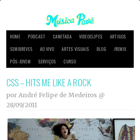
HOME
PODCAST
CANETADA
VIDEOCLIPES
ARTIGOS
SEMIBREVES
AO VIVO
ARTES VISUAIS
BLOG
/REMIX
PÓS-JOVEM
SERVIÇOS
CURSO
CSS – HITS ME LIKE A ROCK
por André Felipe de Medeiros @
28/09/2011