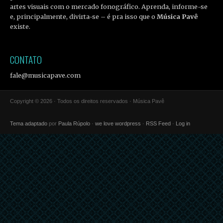
artes visuais com o mercado fonográfico. Aprenda, informe-se
e, principalmente, divirta-se – é pra isso que o
Música Pavê
existe.
CONTATO
fale@musicapave.com
Copyright © 2026 · Todos os direitos reservados · Música Pavê
Tema adaptado
por
Paula Rúpolo
·
we love wordpress
·
RSS Feed
·
Log in