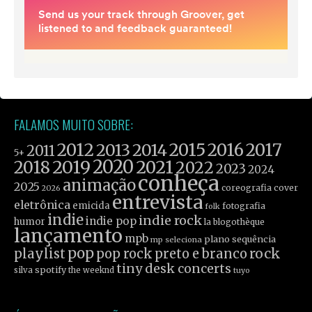
FALAMOS MUITO SOBRE:
2012
2015
2016
2017
2013
2014
2011
5+
2019
2020
2021
2018
2022
2023
2024
conheça
animação
2025
coreografia
cover
2026
entrevista
eletrônica
emicida
fotografia
folk
indie
indie rock
indie pop
humor
la blogothèque
lançamento
mpb
plano sequência
mp seleciona
pop
rock
playlist
pop rock
preto e branco
tiny desk concerts
spotify
silva
the weeknd
tuyo