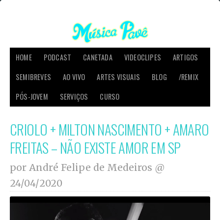
HOME
PODCAST
CANETADA
VIDEOCLIPES
ARTIGOS
SEMIBREVES
AO VIVO
ARTES VISUAIS
BLOG
/REMIX
PÓS-JOVEM
SERVIÇOS
CURSO
CRIOLO + MILTON NASCIMENTO + AMARO
FREITAS – NÃO EXISTE AMOR EM SP
por André Felipe de Medeiros @
24/04/2020