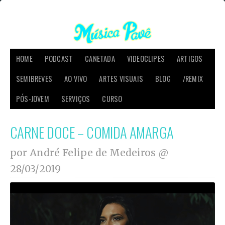
HOME
PODCAST
CANETADA
VIDEOCLIPES
ARTIGOS
SEMIBREVES
AO VIVO
ARTES VISUAIS
BLOG
/REMIX
PÓS-JOVEM
SERVIÇOS
CURSO
CARNE DOCE – COMIDA AMARGA
por André Felipe de Medeiros @
28/03/2019