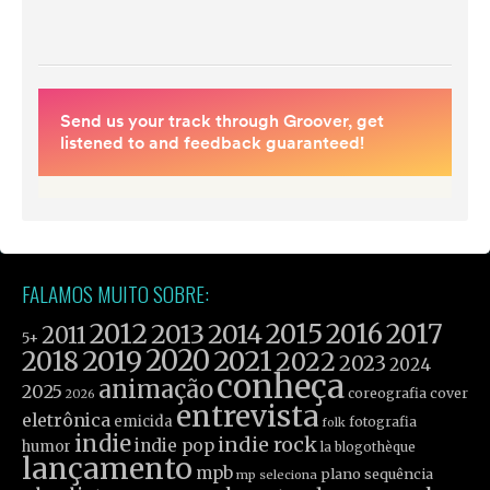
FALAMOS MUITO SOBRE:
2012
2015
2016
2017
2013
2014
2011
5+
2019
2020
2021
2018
2022
2023
2024
conheça
animação
2025
coreografia
cover
2026
entrevista
eletrônica
emicida
fotografia
folk
indie
indie rock
indie pop
humor
la blogothèque
lançamento
mpb
plano sequência
mp seleciona