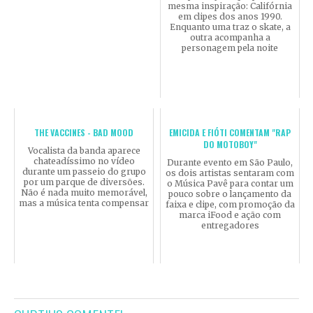
mesma inspiração: Califórnia
em clipes dos anos 1990.
Enquanto uma traz o skate, a
outra acompanha a
personagem pela noite
THE VACCINES - BAD MOOD
EMICIDA E FIÓTI COMENTAM "RAP
DO MOTOBOY"
Vocalista da banda aparece
chateadíssimo no vídeo
Durante evento em São Paulo,
durante um passeio do grupo
os dois artistas sentaram com
por um parque de diversões.
o Música Pavê para contar um
Não é nada muito memorável,
pouco sobre o lançamento da
mas a música tenta compensar
faixa e clipe, com promoção da
marca iFood e ação com
entregadores