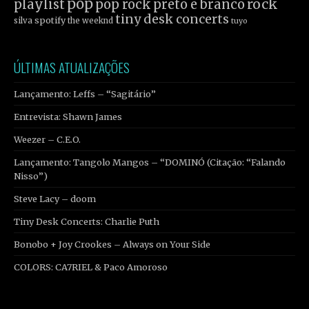
pop
rock
playlist
pop rock
preto e branco
tiny desk concerts
spotify
silva
the weeknd
tuyo
ÚLTIMAS ATUALIZAÇÕES
Lançamento: Leffs – “Sagitário”
Entrevista: Shawn James
Weezer – C.E.O.
Lançamento: Tangolo Mangos – “DOMINÓ (Citação: “Falando
Nisso”)
Steve Lacy – doom
Tiny Desk Concerts: Charlie Puth
Bonobo + Joy Crookes – Always on Your Side
COLORS: CA7RIEL & Paco Amoroso