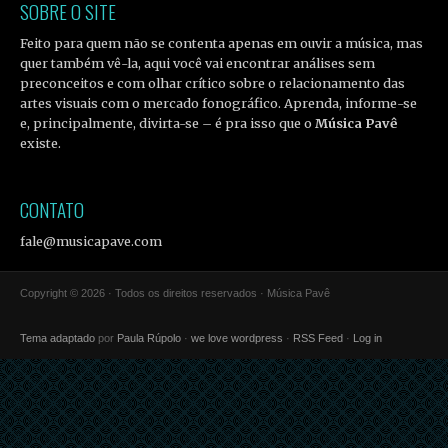
SOBRE O SITE
Feito para quem não se contenta apenas em ouvir a música, mas
quer também vê-la, aqui você vai encontrar análises sem
preconceitos e com olhar crítico sobre o relacionamento das
artes visuais com o mercado fonográfico. Aprenda, informe-se
e, principalmente, divirta-se – é pra isso que o
Música Pavê
existe.
CONTATO
fale@musicapave.com
Copyright © 2026 · Todos os direitos reservados · Música Pavê
Tema adaptado
por
Paula Rúpolo
·
we love wordpress
·
RSS Feed
·
Log in