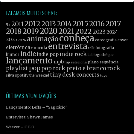
FALAMOS MUITO SOBRE:
2012
2015
2016
2017
2013
2014
2011
5+
2019
2020
2021
2018
2022
2023
2024
conheça
animação
2025
coreografia
cover
2026
entrevista
eletrônica
emicida
fotografia
folk
indie
indie rock
indie pop
humor
la blogothèque
lançamento
mpb
plano sequência
mp seleciona
pop
rock
playlist
pop rock
preto e branco
tiny desk concerts
spotify
silva
the weeknd
tuyo
ÚLTIMAS ATUALIZAÇÕES
Lançamento: Leffs – “Sagitário”
Entrevista: Shawn James
Weezer – C.E.O.