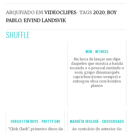
ARQUIVADO EM
VIDEOCLIPES
· TAGS
2020
,
BOY
PABLO
,
EIVIND LANDSVIK
SHUFFLE
MEW - WITNESS
Na hora de lançar um clipe
daqueles que mostra a banda
tocando e o pessoal curtindo o
som, grupo dinamarquês
caprichou (como sempre) e
entregou obra com bonitos
planos
FORGOTTEN BOYS - PRETTY ONE
MARKÉTA IRGLOVÁ - CROSSROADS
"Click Clack", primeiro disco da
Ao contrário do anterior Go