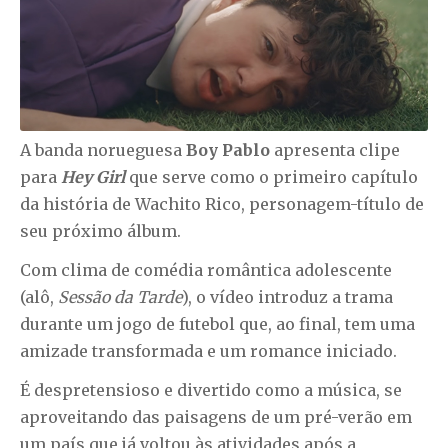
A banda norueguesa
Boy Pablo
apresenta clipe
para
Hey Girl
que serve como o primeiro capítulo
da história de Wachito Rico, personagem-título de
seu próximo álbum.
Com clima de comédia romântica adolescente
(alô,
Sessão da Tarde
), o vídeo introduz a trama
durante um jogo de futebol que, ao final, tem uma
amizade transformada e um romance iniciado.
É despretensioso e divertido como a música, se
aproveitando das paisagens de um pré-verão em
um país que já voltou às atividades após a