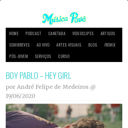
HOME
PODCAST
CANETADA
VIDEOCLIPES
ARTIGOS
SEMIBREVES
AO VIVO
ARTES VISUAIS
BLOG
/REMIX
PÓS-JOVEM
SERVIÇOS
CURSO
BOY PABLO – HEY GIRL
por André Felipe de Medeiros @
19/06/2020