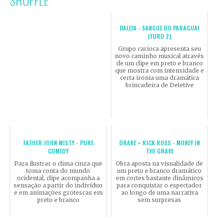
BALEIA - SANGUE DO PARAGUAI
(FURO 2)
Grupo carioca apresenta seu
novo caminho musical através
de um clipe em preto e branco
que mostra com intensidade e
certa ironia uma dramática
brincadeira de Detetive
FATHER JOHN MISTY - PURE
DRAKE + RICK ROSS - MONEY IN
COMEDY
THE GRAVE
Para ilustrar o clima cinza que
Obra aposta na visualidade de
toma conta do mundo
um preto e branco dramático
ocidental, clipe acompanha a
em cortes bastante dinâmicos
sensação a partir do indivíduo
para conquistar o espectador
e em animações grotescas em
ao longo de uma narrativa
preto e branco
sem surpresas