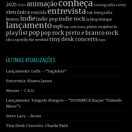
conheça
animação
2025
coreografia
cover
2026
entrevista
eletrônica
emicida
fotografia
folk
indie
indie rock
indie pop
humor
la blogothèque
lançamento
mpb
plano sequência
mp seleciona
pop
rock
playlist
pop rock
preto e branco
tiny desk concerts
spotify
silva
the weeknd
tuyo
ÚLTIMAS ATUALIZAÇÕES
Lançamento: Leffs – “Sagitário”
Entrevista: Shawn James
Weezer – C.E.O.
Lançamento: Tangolo Mangos – “DOMINÓ (Citação: “Falando
Nisso”)
Steve Lacy – doom
Tiny Desk Concerts: Charlie Puth