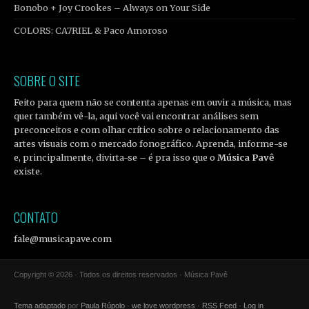
Bonobo + Joy Crookes – Always on Your Side
COLORS: CA7RIEL & Paco Amoroso
SOBRE O SITE
Feito para quem não se contenta apenas em ouvir a música, mas
quer também vê-la, aqui você vai encontrar análises sem
preconceitos e com olhar crítico sobre o relacionamento das
artes visuais com o mercado fonográfico. Aprenda, informe-se
e, principalmente, divirta-se – é pra isso que o
Música Pavê
existe.
CONTATO
fale@musicapave.com
Copyright © 2026 · Todos os direitos reservados · Música Pavê
Tema adaptado
por
Paula Rúpolo
·
we love wordpress
·
RSS Feed
·
Log in