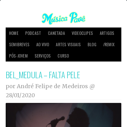
HOME
PODCAST
CANETADA
VIDEOCLIPES
ARTIGOS
SEMIBREVES
AO VIVO
ARTES VISUAIS
BLOG
/REMIX
PÓS-JOVEM
SERVIÇOS
CURSO
BEL_MEDULA – FALTA PELE
por André Felipe de Medeiros @
28/01/2020