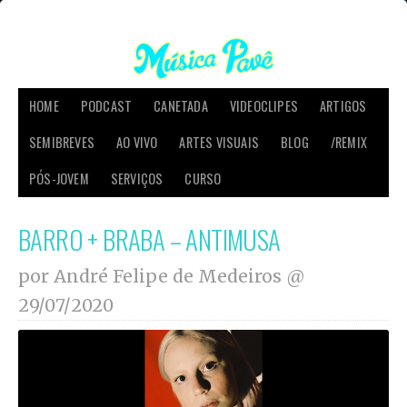
HOME
PODCAST
CANETADA
VIDEOCLIPES
ARTIGOS
SEMIBREVES
AO VIVO
ARTES VISUAIS
BLOG
/REMIX
PÓS-JOVEM
SERVIÇOS
CURSO
BARRO + BRABA – ANTIMUSA
por André Felipe de Medeiros @
29/07/2020