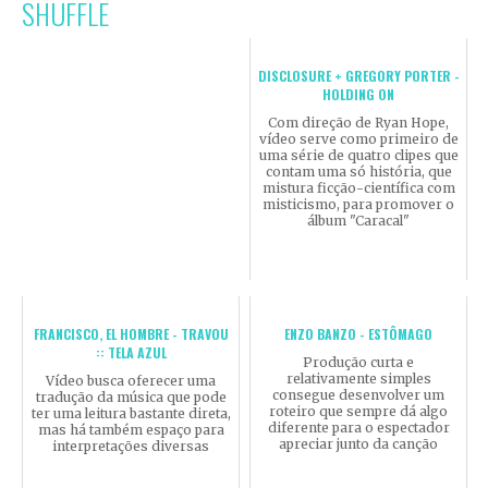
SHUFFLE
DISCLOSURE + GREGORY PORTER -
HOLDING ON
Com direção de Ryan Hope,
vídeo serve como primeiro de
uma série de quatro clipes que
contam uma só história, que
mistura ficção-científica com
misticismo, para promover o
álbum "Caracal"
FRANCISCO, EL HOMBRE - TRAVOU
ENZO BANZO - ESTÔMAGO
:: TELA AZUL
Produção curta e
relativamente simples
Vídeo busca oferecer uma
consegue desenvolver um
tradução da música que pode
roteiro que sempre dá algo
ter uma leitura bastante direta,
diferente para o espectador
mas há também espaço para
apreciar junto da canção
interpretações diversas