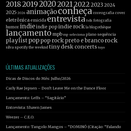
2019
2020
2021
2018
2022
2023
2024
conheça
animação
2025
coreografia
cover
2026
entrevista
eletrônica
emicida
fotografia
folk
indie
indie rock
indie pop
humor
la blogothèque
lançamento
mpb
plano sequência
mp seleciona
pop
rock
playlist
pop rock
preto e branco
tiny desk concerts
spotify
silva
the weeknd
tuyo
ÚLTIMAS ATUALIZAÇÕES
Dicas de Discos do Mês: Julho/2026
Carly Rae Jepsen – Don’t Leave Me on the Dance Floor
Lançamento: Leffs – “Sagitário”
Entrevista: Shawn James
Weezer – C.E.O.
Lançamento: Tangolo Mangos – “DOMINÓ (Citação: “Falando