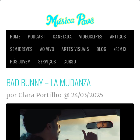
HOME
PODCAST
CANETADA
VIDEOCLIPES
ARTIGOS
SEMIBREVES
AO VIVO
ARTES VISUAIS
BLOG
/REMIX
PÓS-JOVEM
SERVIÇOS
CURSO
BAD BUNNY – LA MUDANZA
por Clara Portilho @
24/03/2025