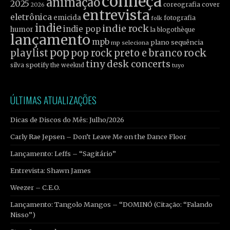
conheça
animação
2025
coreografia
cover
2026
entrevista
eletrônica
emicida
fotografia
folk
indie
indie rock
indie pop
humor
la blogothèque
lançamento
mpb
plano sequência
mp seleciona
pop
rock
playlist
pop rock
preto e branco
tiny desk concerts
spotify
silva
the weeknd
tuyo
ÚLTIMAS ATUALIZAÇÕES
Dicas de Discos do Mês: Julho/2026
Carly Rae Jepsen – Don’t Leave Me on the Dance Floor
Lançamento: Leffs – “Sagitário”
Entrevista: Shawn James
Weezer – C.E.O.
Lançamento: Tangolo Mangos – “DOMINÓ (Citação: “Falando
Nisso”)