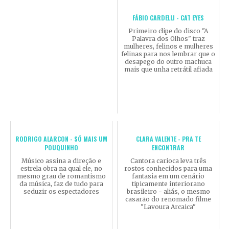
FÁBIO CARDELLI - CAT EYES
Primeiro clipe do disco "A
Palavra dos Olhos" traz
mulheres, felinos e mulheres
felinas para nos lembrar que o
desapego do outro machuca
mais que unha retrátil afiada
RODRIGO ALARCON - SÓ MAIS UM
CLARA VALENTE - PRA TE
POUQUINHO
ENCONTRAR
Músico assina a direção e
Cantora carioca leva três
estrela obra na qual ele, no
rostos conhecidos para uma
mesmo grau de romantismo
fantasia em um cenário
da música, faz de tudo para
tipicamente interiorano
seduzir os espectadores
brasileiro - aliás, o mesmo
casarão do renomado filme
"Lavoura Arcaica"