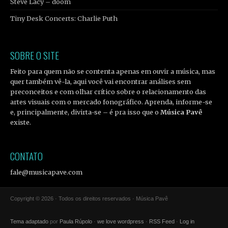
Steve Lacy – doom
Tiny Desk Concerts: Charlie Puth
SOBRE O SITE
Feito para quem não se contenta apenas em ouvir a música, mas
quer também vê-la, aqui você vai encontrar análises sem
preconceitos e com olhar crítico sobre o relacionamento das
artes visuais com o mercado fonográfico. Aprenda, informe-se
e, principalmente, divirta-se – é pra isso que o
Música Pavê
existe.
CONTATO
fale@musicapave.com
Copyright © 2026 · Todos os direitos reservados · Música Pavê
Tema adaptado
por
Paula Rúpolo
·
we love wordpress
·
RSS Feed
·
Log in