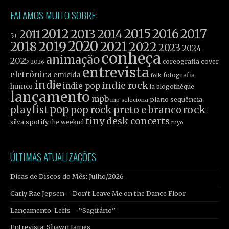
FALAMOS MUITO SOBRE:
2012
2015
2016
2017
2013
2014
2011
5+
2019
2020
2021
2018
2022
2023
2024
conheça
animação
2025
coreografia
cover
2026
entrevista
eletrônica
emicida
fotografia
folk
indie
indie rock
indie pop
humor
la blogothèque
lançamento
mpb
plano sequência
mp seleciona
pop
rock
playlist
pop rock
preto e branco
tiny desk concerts
spotify
silva
the weeknd
tuyo
ÚLTIMAS ATUALIZAÇÕES
Dicas de Discos do Mês: Julho/2026
Carly Rae Jepsen – Don’t Leave Me on the Dance Floor
Lançamento: Leffs – “Sagitário”
Entrevista: Shawn James