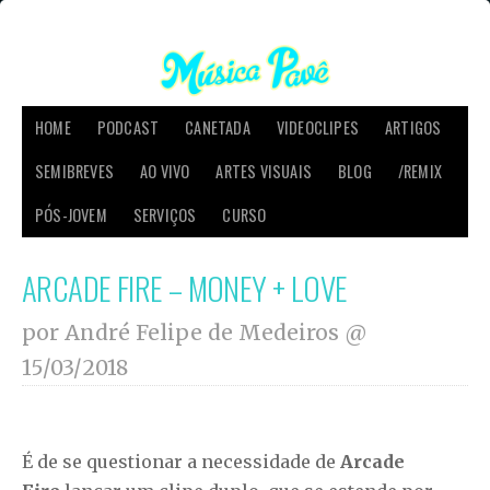
HOME
PODCAST
CANETADA
VIDEOCLIPES
ARTIGOS
SEMIBREVES
AO VIVO
ARTES VISUAIS
BLOG
/REMIX
PÓS-JOVEM
SERVIÇOS
CURSO
ARCADE FIRE – MONEY + LOVE
por André Felipe de Medeiros @
15/03/2018
É de se questionar a necessidade de
Arcade