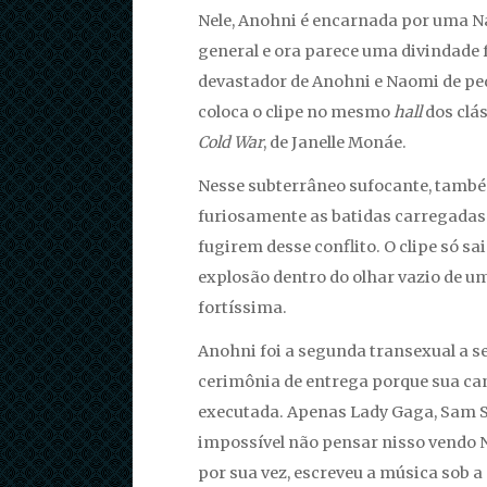
Nele, Anohni é encarnada por uma N
general e ora parece uma divindade f
devastador de Anohni e Naomi de ped
coloca o clipe no mesmo
hall
dos clá
Cold War
, de Janelle Monáe.
Nesse subterrâneo sufocante, tamb
furiosamente as batidas carregadas 
fugirem desse conflito. O clipe só s
explosão dentro do olhar vazio de u
fortíssima.
Anohni foi a segunda transexual a se
cerimônia de entrega porque sua ca
executada. Apenas Lady Gaga, Sam Sm
impossível não pensar nisso vendo 
por sua vez, escreveu a música sob 