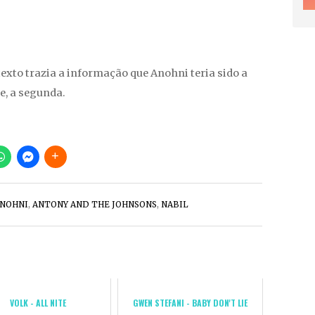
exto trazia a informação que Anohni teria sido a
e, a segunda.
NOHNI
,
ANTONY AND THE JOHNSONS
,
NABIL
VOLK - ALL NITE
GWEN STEFANI - BABY DON'T LIE