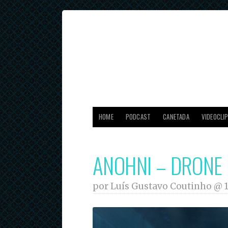
HOME
PODCAST
CANETADA
VIDEOCLI
ANOHNI – DRONE
por Luís Gustavo Coutinho @