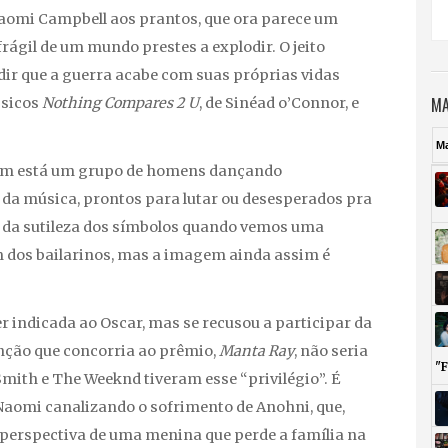
aomi Campbell aos prantos, que ora parece um
rágil de um mundo prestes a explodir. O jeito
ir que a guerra acabe com suas próprias vidas
MA
ssicos
Nothing Compares 2 U
, de Sinéad o’Connor, e
M
ém está um grupo de homens dançando
da música, prontos para lutar ou desesperados pra
ai da sutileza dos símbolos quando vemos uma
m dos bailarinos, mas a imagem ainda assim é
r indicada ao Oscar, mas se recusou a participar da
nção que concorria ao prêmio,
Manta Ray
, não seria
"
ith e The Weeknd tiveram esse “privilégio”. É
Naomi canalizando o sofrimento de Anohni, que,
a perspectiva de uma menina que perde a família na