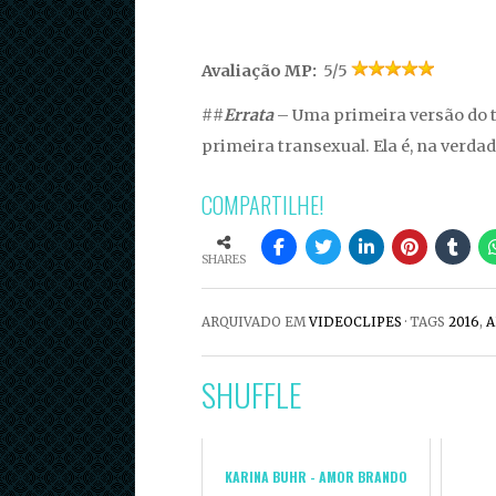
Avaliação MP:
5/5
##
Errata
– Uma primeira versão do t
primeira transexual. Ela é, na verdad
COMPARTILHE!
SHARES
ARQUIVADO EM
VIDEOCLIPES
· TAGS
2016
,
A
SHUFFLE
KARINA BUHR - AMOR BRANDO