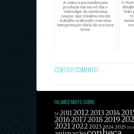
A cantora pernambucana
O diret
produziu em um só dia o
detalh
videoclipe da curtíssima
feito
canção, que resultou em um
tr
trabalho acalorado com uma
mostr
interpretação cheia de sorrisos
co
leves
CURTIU? COMENTE!
FALAMOS MUITO SOBRE:
2012
201
2013
2014
2011
5+
2019
20
2016
2017
2018
2021
2022
2023
2025
2024
202
conheça
animação