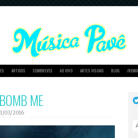
PES
ARTIGOS
SEMIBREVES
AO VIVO
ARTES VISUAIS
BLOG
/REMI
 BOMB ME
11/03/2016