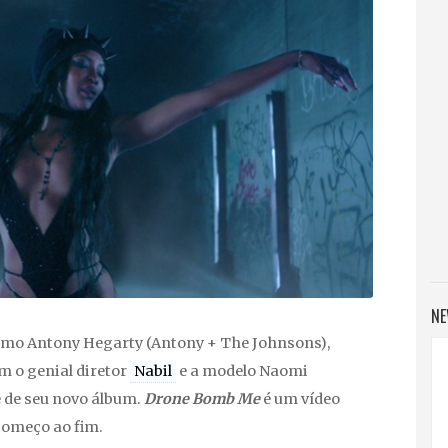
NE
omo Antony Hegarty (Antony + The Johnsons),
 o genial diretor
Nabil
e a modelo Naomi
e de seu novo álbum.
Drone Bomb Me
é um vídeo
começo ao fim.