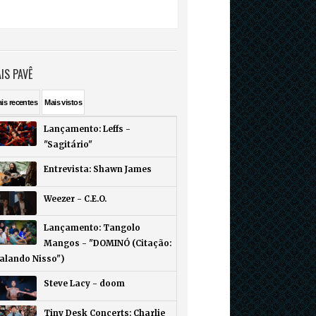
IS PAVÊ
ais
recentes
Mais
vistos
Lançamento: Leffs -
"Sagitário"
Entrevista: Shawn James
Weezer - C.E.O.
Lançamento: Tangolo
Mangos - "DOMINÓ (Citação:
Falando Nisso")
Steve Lacy - doom
Tiny Desk Concerts: Charlie