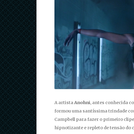
A artista
Anohni
, antes conhecida c
formou uma santíssima trindade com
Campbell para fazer o primeiro clip
hipnotizante e repleto de tensão do 