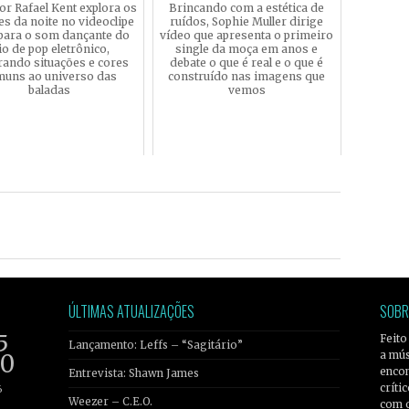
or Rafael Kent explora os
Brincando com a estética de
es da noite no videoclipe
ruídos, Sophie Muller dirige
 para o som dançante do
vídeo que apresenta o primeiro
io de pop eletrônico,
single da moça em anos e
ando situações e cores
debate o que é real e o que é
muns ao universo das
construído nas imagens que
baladas
vemos
ÚLTIMAS ATUALIZAÇÕES
SOBR
5
Feito
Lançamento: Leffs – “Sagitário”
a mús
20
encon
Entrevista: Shawn James
críti
6
Weezer – C.E.O.
com 